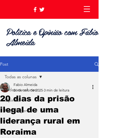
Política e Opinião com Fábio
Almeida
Post
Todas as colunas
Fabio Almeida
Todas as colunas
26 de set. de 2025
3 min de leitura
20 dias da prisão
Opinião
ilegal de uma
Reportagens
liderança rural em
Roraima