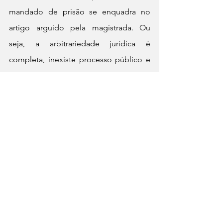
mandado de prisão se enquadra no 
artigo arguido pela magistrada. Ou 
seja, a arbitrariedade jurídica é 
completa, inexiste processo público e 
os enquadramentos a prisão preventiva 
não possuem nenhum amparo 
jurídico.    
Habeas Corpus
Na última quinta-feira, 25/09/2025, 
completou 7 dias do protocolo do 
Habeas Corpus, apesar desse remédio 
jurídico para garantir o direito 
constitucional de ir e vir, ante as 