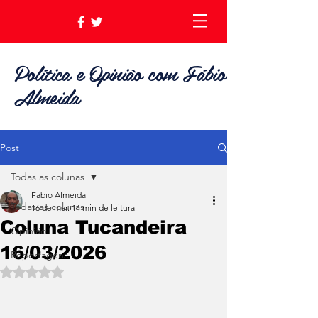
Política e Opinião com Fábio
Almeida
Post
Todas as colunas
Fabio Almeida
Todas as colunas
16 de mar.
14 min de leitura
Coluna Tucandeira
Opinião
16/03/2026
Reportagens
Avaliado com NaN de 5 estrelas.