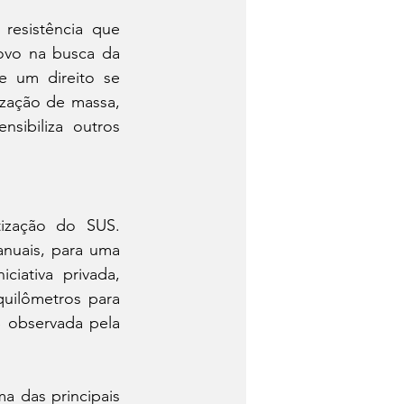
esistência que 
ovo na busca da 
e um direito se 
zação de massa, 
ibiliza outros 
ização do SUS. 
nuais, para uma 
iativa privada, 
uilômetros para 
 observada pela 
 das principais 