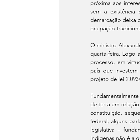
próxima aos intere
sem a existência d
demarcação deixa d
ocupação tradiciona
O ministro Alexandr
quarta-feira. Logo
processo, em virtu
país que investem 
projeto de lei 2.09
Fundamentalmente n
de terra em relaçã
constituição, sequ
federal, alguns par
legislativa – fun
indígenas não é a g