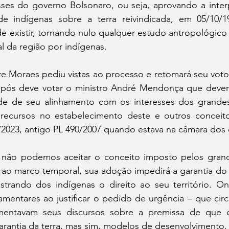
sses do governo Bolsonaro, ou seja, aprovando a inter
e indígenas sobre a terra reivindicada, em 05/10/19
e existir, tornando nulo qualquer estudo antropológico
l da região por indígenas.
e Moraes pediu vistas ao processo e retomará seu voto 
 após deve votar o ministro André Mendonça que deverá 
de de seu alinhamento com os interesses dos grandes
recursos no estabelecimento deste e outros conceit
3/2023, antigo PL 490/2007 quando estava na câmara dos
ão podemos aceitar o conceito imposto pelos grande
o ao marco temporal, sua adoção impedirá a garantia do
estrando dos indígenas o direito ao seu território. O
lamentares ao justificar o pedido de urgência – que circ
damentavam seus discursos sobre a premissa de que 
arantia da terra, mas sim, modelos de desenvolvimento.