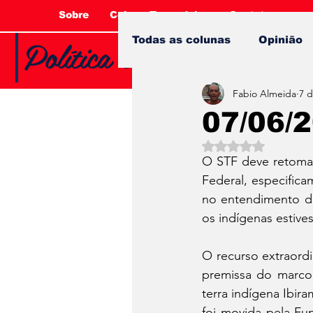
Sobre
Coluna Tucandeira
Contato
Política e Opinião com 
Todas as colunas
Opinião
Fabio Almeida
7 d
07/06/
Avaliado com NaN 
O STF deve retomar,
Federal, especifica
no entendimento de
os indígenas estive
O recurso extraord
premissa do marco 
terra indígena Ibir
foi movida pela Fu