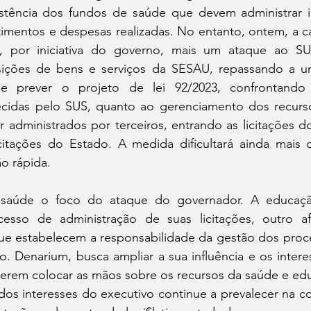
stência dos fundos de saúde que devem administrar i
imentos e despesas realizadas. No entanto, ontem, a ca$
 por iniciativa do governo, mais um ataque ao SUS,
ições de bens e serviços da SESAU, repassando a um
rme prever o projeto de lei 92/2023, confrontando 
ecidas pelo SUS, quanto ao gerenciamento dos recurs
r administrados por terceiros, entrando as licitações do 
citações do Estado. A medida dificultará ainda mais 
o rápida.
 saúde o foco do ataque do governador. A educaç
esso de administração de suas licitações, outro af
ue estabelecem a responsabilidade da gestão dos proces
. Denarium, busca ampliar a sua influência e os interes
uerem colocar as mãos sobre os recursos da saúde e edu
s interesses do executivo continue a prevalecer na com