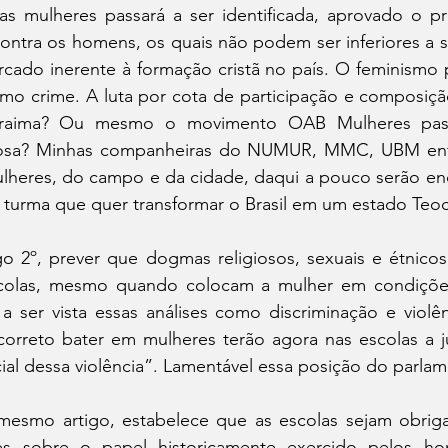
das mulheres passará a ser identificada, aprovado o p
contra os homens, os quais não podem ser inferiores a s
rcado inerente à formação cristã no país. O feminismo p
omo crime. A luta por cota de participação e composiçã
raima? Ou mesmo o movimento OAB Mulheres pass
nosa? Minhas companheiras do NUMUR, MMC, UBM entre
lheres, do campo e da cidade, daqui a pouco serão e
sa turma que quer transformar o Brasil em um estado Teoc
igo 2º, prever que dogmas religiosos, sexuais e étnico
scolas, mesmo quando colocam a mulher em condições
 ser vista essas análises como discriminação e violê
correto bater em mulheres terão agora nas escolas a ju
ocial dessa violência”. Lamentável essa posição do parlam
 mesmo artigo, estabelece que as escolas sejam obrig
es sobre o papel historicamente exercido pelos h