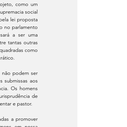
rojeto, como um 
upremacia social 
ela lei proposta 
o no parlamento 
ará a ser uma 
 tantas outras 
nquadradas como 
rático.
s não podem ser 
 submissas aos 
ncia. Os homens 
risprudência de 
entar e pastor.
adas a promover 
omens em nossa 