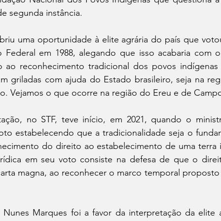
e segunda instância.
abriu uma oportunidade à elite agrária do país que votou
o Federal em 1988, alegando que isso acabaria com o B
to ao reconhecimento tradicional dos povos indígenas
ram griladas com ajuda do Estado brasileiro, seja na reg
ão. Vejamos o que ocorre na região do Ereu e de Camp
ção, no STF, teve início, em 2021, quando o ministr
oto estabelecendo que a tradicionalidade seja o fundam
ecimento do direito ao estabelecimento de uma terra i
ídica em seu voto consiste na defesa de que o direit
 carta magna, ao reconhecer o marco temporal proposto 
Nunes Marques foi a favor da interpretação da elite agr