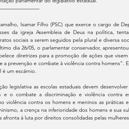
tação parlamentar do legi$lativo estadual. 
Ramalho, Isamar Filho (PSC) que exerce o cargo de Dep
sses da igreja Assembleia de Deus na política, tent
os sociais a serem seguidos pela plural e diversa soci
belece diretrizes para a promoção de ações que visem à
 a prevenção e combate à violência contra homens”. E
l é um escárnio.
o legislativa as escolas estaduais devem desenvolver a
e o combate a discriminação e violência contra es
o violência contra os homens e meninos as práticas e r
minismo, a crença na inferioridade dos homens e sua su
 afronta à luta por direitos consolidadas pelas mulheres