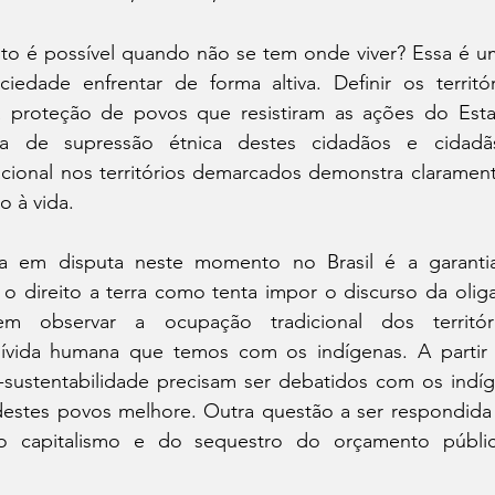
o é possível quando não se tem onde viver? Essa é u
dade enfrentar de forma altiva. Definir os territór
 a proteção de povos que resistiram as ações do Estad
a de supressão étnica destes cidadãos e cidadãs 
cional nos territórios demarcados demonstra clarament
o à vida.
 em disputa neste momento no Brasil é a garantia
 o direito a terra como tenta impor o discurso da oligar
m observar a ocupação tradicional dos territóri
 dívida humana que temos com os indígenas. A partir
sustentabilidade precisam ser debatidos com os indíg
destes povos melhore. Outra questão a ser respondida 
o capitalismo e do sequestro do orçamento públic