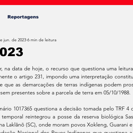
Fábio Almeida
Reportagens
e jun. de 2023
6 min de leitura
2023
de 5 estrelas.
 na data de hoje, o recurso que questiona uma leitura 
mente o artigo 231, impondo uma interpretação constitu
 que as demarcações de terras indígenas podem pros
ssem presentes sobre a parcela de terra em 05/10/1988.
inário 1017365 questiona a decisão tomada pelo TRF 4 
temporal reintegrou a posse da reserva biológica Sassf
ama Laklãnõ (SC), onde moram povos Xokleng, Guarani e 
ndação Nacional dos Povos Indígenas que questiona a