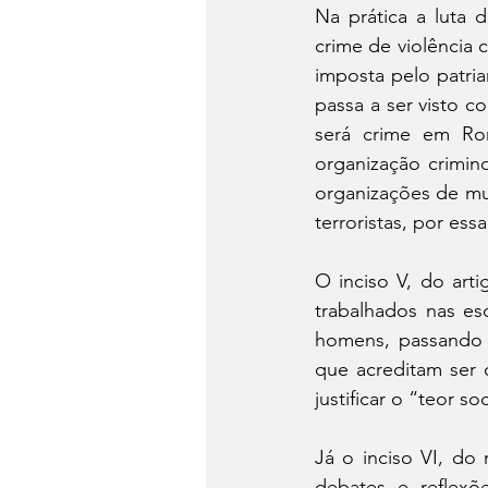
Na prática a luta 
crime de violência 
imposta pelo patria
passa a ser visto c
será crime em Ro
organização crimi
organizações de mu
terroristas, por es
O inciso V, do art
trabalhados nas e
homens, passando a
que acreditam ser 
justificar o “teor s
Já o inciso VI, do
debates e reflexõ