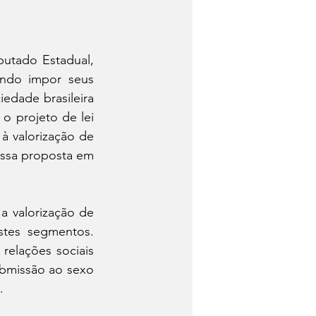
utado Estadual, 
ando impor seus 
edade brasileira 
e roraimense. No último dia 26/05, o parlamentar conservador, apresentou o projeto de lei 
 valorização de 
ssa proposta em 
 valorização de 
tes segmentos. 
elações sociais 
bmissão ao sexo 
.