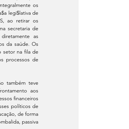
ntegralmente os 
a legi$lativa de 
 ao retirar os 
a secretaria de 
diretamente as 
os da saúde. Os 
setor na fila de 
os processos de 
ão também teve 
rontamento aos 
sos financeiros 
ses políticos de 
cação, de forma 
balida, passiva 