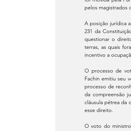
pelos magistrados d
A posição jurídica 
231 da Constituiçã
questionar o direi
terras, as quais fo
incentivo a ocupaç
O processo de vota
Fachin emitiu seu v
processo de reconh
da compreensão jur
cláusula pétrea da
esse direito.
O voto do ministro 