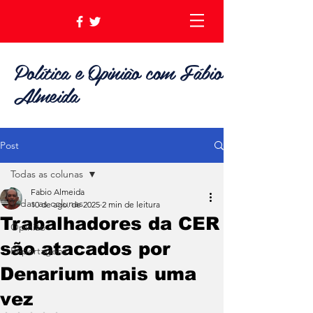
Política e Opinião com Fábio
Almeida
Post
Todas as colunas
Fabio Almeida
Todas as colunas
10 de ago. de 2025
2 min de leitura
Trabalhadores da CER
Opinião
são atacados por
Reportagens
Denarium mais uma
vez