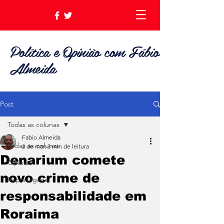
Política e Opinião com Fábio
Almeida
Post
Todas as colunas
Fabio Almeida
Todas as colunas
2 de mar.
3 min de leitura
Denarium comete
Opinião
novo crime de
Reportagens
responsabilidade em
Roraima