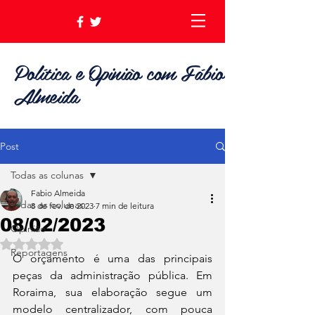
Política e Opinião com Fábio
Almeida
Post
Todas as colunas
Fabio Almeida
Todas as colunas
8 de fev. de 2023
7 min de leitura
08/02/2023
Opinião
Avaliado com NaN de 5 estrelas.
Reportagens
O orçamento é uma das principais 
peças da administração pública. Em 
Roraima, sua elaboração segue um 
modelo centralizador, com pouca 