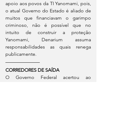
apoio aos povos da TI Yanomami, pois, 
o atual Governo do Estado é aliado de 
muitos que financiavam o garimpo 
criminoso, não é possível que no 
intuito de construir a proteção 
Yanomami, Denarium assuma 
responsabilidades as quais renega 
publicamente.
CORREDORES DE SAÍDA
O Governo Federal acertou ao 
estabelecer corredores de saída aos 
garimpeiros que se encontram dentro 
da TI Yanomami. A lógica é correta e 
permitirá o cadastramento dos 
criminosos para que possam prestar 
depoimentos e identificar quem 
financiava o criminoso garimpo. 