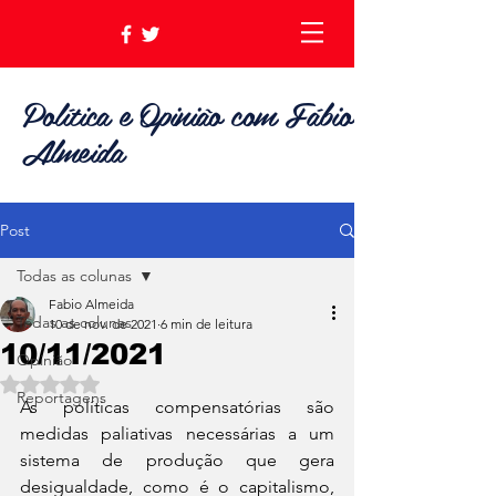
Política e Opinião com Fábio
Almeida
Post
Todas as colunas
Fabio Almeida
Todas as colunas
10 de nov. de 2021
6 min de leitura
10/11/2021
Opinião
Avaliado com NaN de 5 estrelas.
Reportagens
As políticas compensatórias são 
medidas paliativas necessárias a um 
sistema de produção que gera 
desigualdade, como é o capitalismo, 