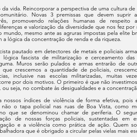
da vida. Reincorporar a perspectiva de uma cultura de 
munitário. Novas 3 premissas que devem suprir a l
três, promovendo relações humanas de respeito a
ferenças e valorização da diversidade que nos fez por 
o mundo, mesmo ante as agruras impostas pela elite bras
 a lógica da concentração de renda e da riqueza. 
ista pautado em detectores de metais e policiais armad
lógica fascista de militarização e cerceamento das 
alguma. Muros serão pulados e armas entrarão de outra
 que crescemos a quantidade de policiais, crescem
cias, inclusive nas escolas militarizadas, muitas veze
 ocorre por dois motivos. O primeiro é que não investimo
, ou seja, no combate às desigualdades e a concentraçã
ia nossos índices de violência de forma efetiva, pois 
 não o tapa policial nas ruas de Boa Vista, como m
no que se denominou chamar de periferia. O segu
ção de nossas forças policiais, sustentadas em es
ação e a violência como prática de ação. Quem sofr
abalhadora que é obrigado a circular pelas vielas mais es