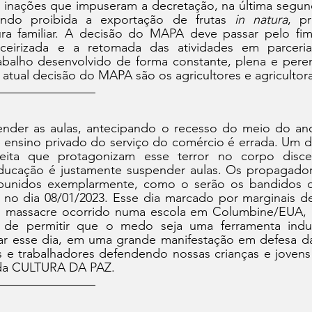
inações que impuseram a decretação, na última segunda
endo proibida a exportação de frutas 
in natura
, pr
ura familiar. A decisão do MAPA deve passar pelo fim
rceirizada e a retomada das atividades em parcer
abalho desenvolvido de forma constante, plena e perene
atual decisão do MAPA são os agricultores e agricultoras
nder as aulas, antecipando o recesso do meio do ano,
 ensino privado do serviço do comércio é errada. Um do
reita que protagonizam esse terror no corpo disce
ducação é justamente suspender aulas. Os propagador
 punidos exemplarmente, como o serão os bandidos q
no dia 08/01/2023. Esse dia marcado por marginais de 
o massacre ocorrido numa escola em Columbine/EUA, 
s de permitir que o medo seja uma ferramenta indut
r esse dia, em uma grande manifestação em defesa da 
s e trabalhadores defendendo nossas crianças e joven
 da CULTURA DA PAZ.