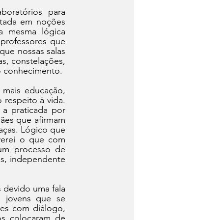
oratórios para 
ntada em noções 
a mesma lógica 
professores que 
ue nossas salas 
s, constelações, 
o conhecimento.
mais educação, 
respeito à vida. 
a praticada por 
ães que afirmam 
aças. Lógico que 
verei o que com 
um processo de 
s, independente 
 devido uma fala 
 jovens que se 
es com diálogo, 
s colocaram de 