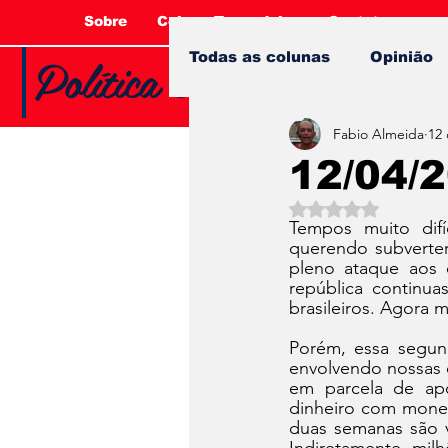
Sobre
Coluna Tucandeira
Contato
Política e Opinião com 
Todas as colunas
Opinião
Fabio Almeida
12 
12/04/
Avaliado com NaN 
Tempos muito dif
querendo subverter
pleno ataque aos d
república continua
brasileiros. Agora 
Porém, essa segund
envolvendo nossas c
em parcela de ap
dinheiro com monet
duas semanas são v