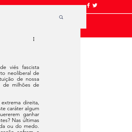
 viés fascista 
o neoliberal de 
tuição de nossa 
a de milhões de 
xtrema direita, 
e caráter algum 
uererem ganhar 
es? Nas últimas 
rda ou do medo. 