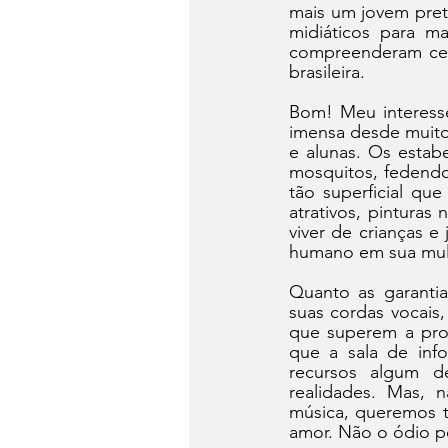
mais um jovem preto
midiáticos para m
compreenderam cedo
brasileira.
Bom! Meu interesse
imensa desde muito 
e alunas. Os estab
mosquitos, fedendo
tão superficial qu
atrativos, pinturas
viver de crianças 
humano em sua mult
Quanto as garantia
suas cordas vocais,
que superem a proib
que a sala de inf
recursos algum d
realidades. Mas, 
música, queremos t
amor. Não o ódio pe