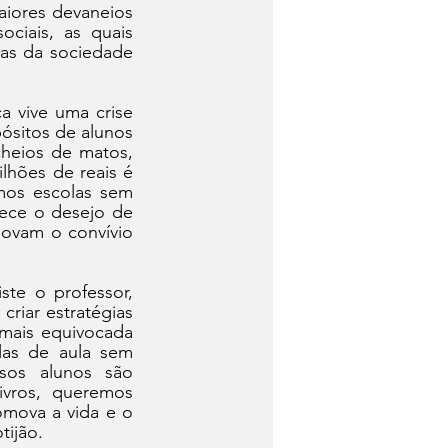
aiores devaneios 
iais, as quais 
as da sociedade 
 vive uma crise 
sitos de alunos 
heios de matos, 
hões de reais é 
mos escolas sem 
ece o desejo de 
ovam o convívio 
te o professor, 
riar estratégias 
 mais equivocada 
as de aula sem 
os alunos são 
vros, queremos 
mova a vida e o 
tijão.