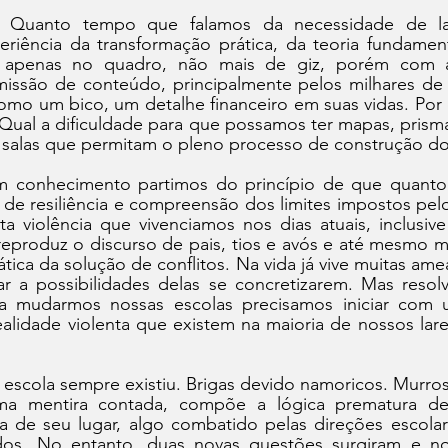
a! Quanto tempo que falamos da necessidade de lab
eriência da transformação prática, da teoria fundame
s apenas no quadro, não mais de giz, porém com 
missão de conteúdo, principalmente pelos milhares de 
mo um bico, um detalhe financeiro em suas vidas. Por q
Qual a dificuldade para que possamos ter mapas, prisma
s salas que permitam o pleno processo de construção d
 conhecimento partimos do princípio de que quanto 
de resiliência e compreensão dos limites impostos pelo 
 violência que vivenciamos nos dias atuais, inclusive 
reproduz o discurso de pais, tios e avós e até mesmo m
ática da solução de conflitos. Na vida já vive muitas ame
r a possibilidades delas se concretizarem. Mas resol
ara mudarmos nossas escolas precisamos iniciar com 
alidade violenta que existem na maioria de nossos lare
 escola sempre existiu. Brigas devido namoricos. Murros
ma mentira contada, compõe a lógica prematura de
 de seu lugar, algo combatido pelas direções escolar
ados. No entanto, duas novas questões surgiram e no