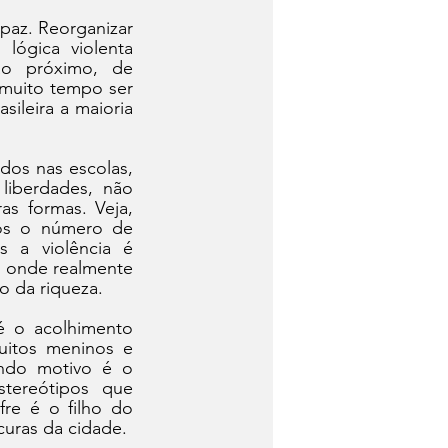
paz. Reorganizar 
ógica violenta 
o próximo, de 
muito tempo ser 
ileira a maioria 
os nas escolas, 
liberdades, não 
s formas. Veja, 
os o número de 
s a violência é 
s onde realmente 
o da riqueza.
é o acolhimento 
uitos meninos e 
ndo motivo é o 
tereótipos que 
e é o filho do 
curas da cidade.