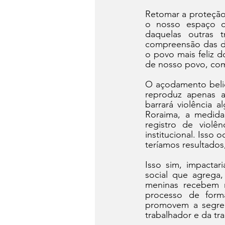
Retomar a proteção 
o nosso espaço co
daquelas outras 
compreensão das di
o povo mais feliz d
de nosso povo, com
O açodamento belic
reproduz apenas a 
barrará violência 
Roraima, a medida
registro de violên
institucional. Isso
teríamos resultados
Isso sim, impactar
social que agrega,
meninas recebem 
processo de forma
promovem a segreg
trabalhador e da tr