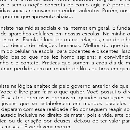
tos e sem a noção concreta de como agir, até porque
dias sociais removam conteúdos violentos. Porém, noss
is pontos que apresento abaixo.
nsiste nas mídias sociais e na internet em geral. É fund
 de aparelhos celulares em nossas escolas. Na minha o
as escolas. Escola é local de outras relações, não do olh
 do desejo de relações humanas. Melhor do que defe
im do celular na escola, para docentes e discentes. Isso 
ípio básico que nos fez homo sapiens: a convivência,
nho e o contato. Práticas que somem a cada dia da ma
ntram perdidos em um mundo de likes ou tiros em game
ste na lógica enaltecida pelo governo anterior de que v
 Você é livre para falar o que quiser. Você possui o dir
o. Essas três premissas promovem grandes revoluções c
 jovens que se estabelecem em mundos paralelos a
deparam com essa realidade não conseguem reagir, sob
autado inclusive no direito de matar, pois a vida, arte d
ca ou da criação por deuses, deixou de ter valor para 
s mesas – Esse deveria morrer.