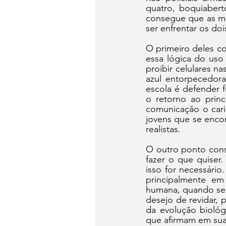
quatro, boquiaber
consegue que as mí
ser enfrentar os do
O primeiro deles co
essa lógica do uso
proibir celulares n
azul entorpecedora
escola é defender f
o retorno ao princ
comunicação o cari
jovens que se enco
realistas.
O outro ponto consi
fazer o que quiser.
isso for necessári
principalmente em
humana, quando se 
desejo de revidar, p
da evolução biológi
que afirmam em sua