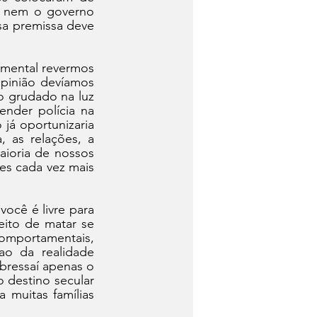
 nem o governo 
a premissa deve 
amental revermos 
pinião devíamos 
o grudado na luz 
nder polícia na 
já oportunizaria 
 as relações, a 
ioria de nossos 
s cada vez mais 
ocê é livre para 
eito de matar se 
omportamentais, 
o da realidade 
ressaí apenas o 
o destino secular 
muitas famílias 