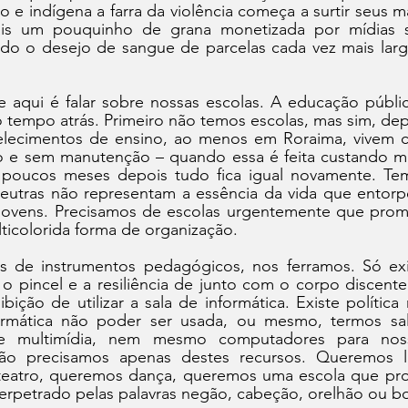
 e indígena a farra da violência começa a surtir seus m
ais um pouquinho de grana monetizada por mídias soc
 o desejo de sangue de parcelas cada vez mais larg
 aqui é falar sobre nossas escolas. A educação pública
tempo atrás. Primeiro não temos escolas, mas sim, depó
elecimentos de ensino, ao menos em Roraima, vivem c
 e sem manutenção – quando essa é feita custando mil
e poucos meses depois tudo fica igual novamente. Te
 neutras não representam a essência da vida que entorp
e jovens. Precisamos de escolas urgentemente que prom
icolorida forma de organização.
s de instrumentos pedagógicos, nos ferramos. Só exis
 o pincel e a resiliência de junto com o corpo discente c
ição de utilizar a sala de informática. Existe política
ormática não poder ser usada, ou mesmo, termos sal
e multimídia, nem mesmo computadores para noss
não precisamos apenas destes recursos. Queremos li
eatro, queremos dança, queremos uma escola que pro
rpetrado pelas palavras negão, cabeção, orelhão ou bo