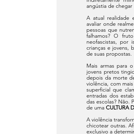
Indiretamente mil
angústia de chegar
A atual realidade 
avaliar onde realm
pessoas que nutre
falhamos? O fruto
neofascistas, por 
crianças e jovens, 
de suas propostas.
Mais armas para o
jovens pretos tingi
depois da morte de
violência, com mais
superficial que cl
entradas dos estab
das escolas? Não. P
de uma 
CULTURA D
A violência transfo
chicotear outras. 
exclusivo a determi