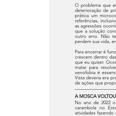
O problema que enf
deterioração de pr
prática um microc
referências, inclus
as agressões ocorri
que a solução cons
outro erro. Não te
perdem sua vida, em
Para encerrar é fun
crescem dentro das 
que eu quiser. Ocor
matar para resolv
xenofobia é essenc
Vista deveria era 
de ações que propor
A MOSCA VOLTOU
No ano de 2022 o 
carambola no Est
atividades fazendo