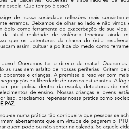
hões de discentes, docentes e trabalhadores da edu
 na escola. Que tempo é esse?
exige de nossa sociedade reflexões mais consistent
ente erramos. Deixamos de olhar ao lado e não vimos en
m ódio como ferramenta de exacerbação de sua vida. 
 da atual realidade de violência tenciona ainda ma
isso que os detentores da chama do ódio resolveram
buscam assim, cultuar a política do medo como ferramen
 povo! Queremos ter o direito de matar! Queremos 
do as ruas sem asfalto de nossas periferias! Gritam pel
 docentes e crianças. A premissa é resolver com mais
 segregação da liberdade de nossos estudantes. A lógic
amam por polícia dentro da escola, detectores de metal
elecimentos de ensino. Nossas crianças e jovens estã
or isso, precisamos repensar nossa prática como socied
E PAZ
.
rmou-se numa prática tão corriqueira que pessoas se ach
Afirmam abertamente que em virtude de pagarem o IPTU 
nar quem pode ou não sentar na calçada. Se aquele cida