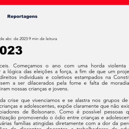
Fábio Almeida
Reportagens
de abr. de 2023
9 min de leitura
2023
de 5 estrelas.
íceis. Começamos o ano com uma horda violenta de
 a lógica das eleições a força, a fim de que um projet
ireitos individuais e coletivos estampados na Consti
ssem a ser dilacerados pela fome e falta de moradi
miram nossas crianças e jovens.
a crise que vivenciamos e se alastra nos grupos de e
rianças e adolescentes, expõe claramente que não exist
oiadores de Bolsonaro. Como é possível pessoas q
ização promovendo o ódio entre crianças e adolescent
árias famílias atingidas diretamente com a dor da pe