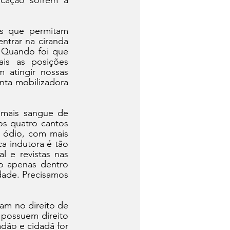
cação sofrem a 
es que permitam 
trar na ciranda 
Quando foi que 
is as posições 
 atingir nossas 
ta mobilizadora 
mais sangue de 
os quatro cantos 
 ódio, com mais 
a indutora é tão 
 e revistas nas 
o apenas dentro 
ade. Precisamos 
am no direito de 
possuem direito 
dão e cidadã for 