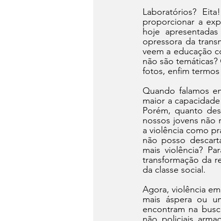
Laboratórios? Eit
proporcionar a exp
hoje apresentada
opressora da trans
veem a educação co
não são temáticas? 
fotos, enfim termo
Quando falamos em
maior a capacidade 
Porém, quanto desta
nossos jovens não 
a violência como pr
não posso descarta
mais violência? P
transformação da re
da classe social.
Agora, violência em
mais áspera ou u
encontram na busca
não policiais arm