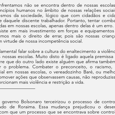
rentamos não se encontra dentro de nossas escolas.
incípios humanos no âmbito de nossas relações sociais
osmos da sociedade, lógico que com cidadãos e cida
ive daquele discente trabalhador. Portanto, tentar combat
das em nossas escolas, apenas dentro delas é um erro. 
iste em mais investimento em forças e equipamentos
mos mais o direito de errar, pois são nossas crianç
 virtude de nossa incompetência social.
damental falar sobre a cultura do enaltecimento a violênc
nossas escolas. Muito disto é ligado aquela premissa d
re que do outro lado existe alguém que afirma também t
er o problema. Combater o preconceito, o racismo, a
ial em nossas escolas, o vereadozinho Baré, ou melho
promover ações que observassem causas, não reproduziss
cionam mais violência e restrição a vida.
governo Bolsonaro terceirizou o processo de contro
ado de Roraima. Essa mudança prejudicou o desen
 com que um processo que se encontrava sobre controle