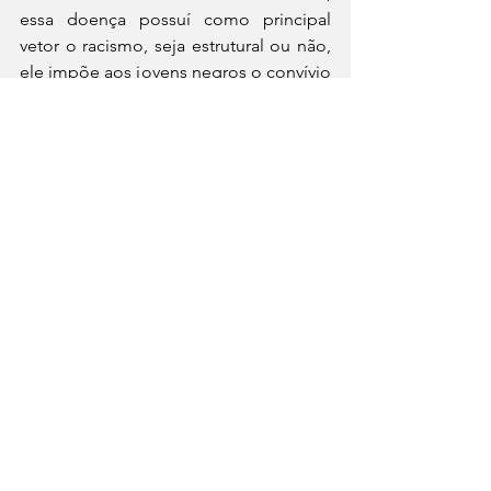
essa doença possuí como principal 
vetor o racismo, seja estrutural ou não, 
ele impõe aos jovens negros o convívio 
com a cultura da opressão, seja pelas 
mãos do Estado, da milícia ou do 
tráfico. As armas sempre subjugaram o 
povo preto desde a escravidão sofrem 
os arroubos autoritários dos senhores 
das armas, os quais muitas vezes 
utilizam outros pretos para sangrar, já 
que não possuem coragem de puxar o 
gatilho. Hoje foi o jovem Yago, 
novamente no Rio de Janeiro, morto 
por um policial que fazia “um bico” de 
segurança, achando-se no direito de 
matar deixou uma criança órfã e uma 
esposa preocupada ainda mais com o 
futuro da criança, neste Estado que 