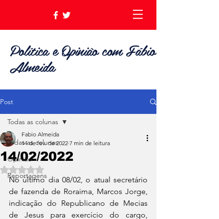
Política e Opinião com Fábio
Almeida
Post
Todas as colunas
Fabio Almeida
Todas as colunas
14 de fev. de 2022
7 min de leitura
14/02/2022
Opinião
Avaliado com NaN de 5 estrelas.
Reportagens
No último dia 08/02, o atual secretário 
de fazenda de Roraima, Marcos Jorge, 
indicação do Republicano de Mecias 
de Jesus para exercício do cargo, 