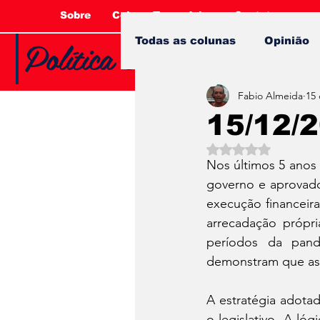
Sobre
Coluna Tucandeira
Contato
Política e Opinião com 
Todas as colunas
Opinião
Fabio Almeida
15 
15/12/
Avaliado com NaN 
Nos últimos 5 anos
governo e aprovado 
execução financeira
arrecadação própri
períodos da pand
demonstram que as 
A estratégia adotad
o legislativo. A ló