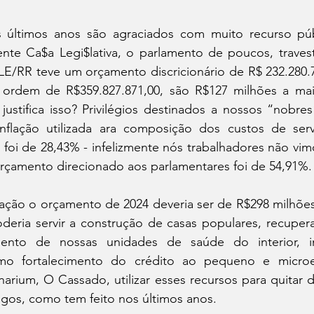
 últimos anos são agraciados com muito recurso públ
ente Ca$a Legi$lativa, o parlamento de poucos, traves
E/RR teve um orçamento discricionário de R$ 232.280.77
 ordem de R$359.827.871,00, são R$127 milhões a mai
ustifica isso? Privilégios destinados a nossos “nobres
flação utilizada ara composição dos custos de serv
s foi de 28,43% - infelizmente nós trabalhadores não vim
orçamento direcionado aos parlamentares foi de 54,91%.
lação o orçamento de 2024 deveria ser de R$298 milhões
deria servir a construção de casas populares, recupera
amento de nossas unidades de saúde do interior, i
o fortalecimento do crédito ao pequeno e microem
ium, O Cassado, utilizar esses recursos para quitar dé
gos, como tem feito nos últimos anos.