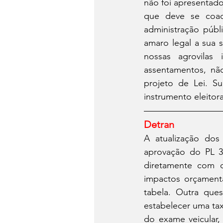
não foi apresentado
que deve se coad
administração públ
amaro legal a sua 
nossas agrovilas 
assentamentos, nã
projeto de Lei. S
instrumento eleitor
Detran
A atualização dos
aprovação do PL 31
diretamente com o
impactos orçamentá
tabela. Outra que
estabelecer uma ta
do exame veicular