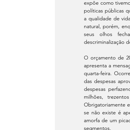
expõe como tivemos
políticas públicas 
a qualidade de vid
natural, porém, enq
seus olhos fecha
descriminalização do
O orçamento de 20
apresenta a mensa
quarta-feira. Ocor
das despesas aprov
despesas perfazend
milhões, trezento
Obrigatoriamente e
se não existe é ape
amorfa de um picad
segmentos.