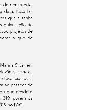
 de rematrícula, 
 data. Essa Lei 
res que a sanha 
egularização de 
ovou projetos de 
perar o que de 
arina Silva, em 
evâncias social, 
levância social 
a se passear de 
mou que desde o 
R 319, porém os 
 319 no PAC. 