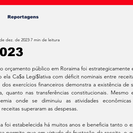
Fábio Almeida
Reportagens
de dez. de 2023
7 min de leitura
2023
de 5 estrelas.
 o orçamento público em Roraima foi estrategicamente 
ela Ca$a Legi$lativa com déficit nominais entre receit
 dos exercícios financeiros demonstra a existência de su
a, quanto nas transferências constitucionais. Mesmo 
emia onde se diminuiu as atividades econômicas 
receitas superaram as despesas.
a foi estabelecida há muitos anos e beneficia tanto o e
gica permite que em virtude da frustação da receita, o 