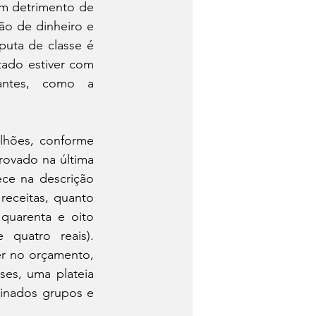
m detrimento de 
ão de dinheiro e 
uta de classe é 
tado estiver com 
antes, como a 
hões, conforme 
rovado na última 
ce na descrição 
eceitas, quanto 
quarenta e oito 
quatro reais). 
r no orçamento, 
es, uma plateia 
inados grupos e 