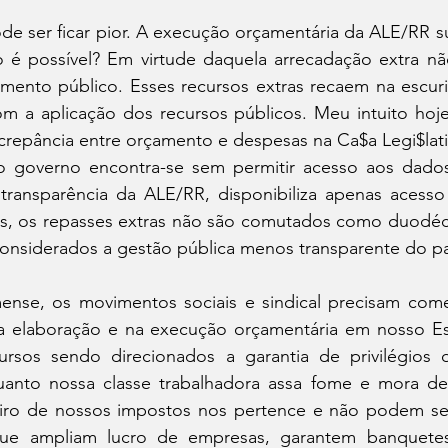
pode ser ficar pior. A execução orçamentária da ALE/RR s
 é possível? Em virtude daquela arrecadação extra n
mento público. Esses recursos extras recaem na escuri
om a aplicação dos recursos públicos. Meu intuito hoje
crepância entre orçamento e despesas na Ca$a Legi$lativ
o governo encontra-se sem permitir acesso aos dados
 transparência da ALE/RR, disponibiliza apenas acesso
s, os repasses extras não são comutados como duodéci
onsiderados a gestão pública menos transparente do pa
ense, os movimentos sociais e sindical precisam come
a elaboração e na execução orçamentária em nosso E
rsos sendo direcionados a garantia de privilégios 
quanto nossa classe trabalhadora assa fome e mora de 
eiro de nossos impostos nos pertence e não podem ser
 que ampliam lucro de empresas, garantem banquetes