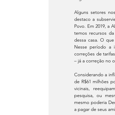
Alguns setores nos
destaco a subservi
Povo. Em 2019, a AL
temos recursos da
dessa casa. O que j
Nesse período a in
correções de tarifa
– já a correção no 
Considerando a inf
de R$61 milhões po
vicinais, reequip
pesquisa, ou mesm
mesmo poderia Denar
a pagar de seus ami