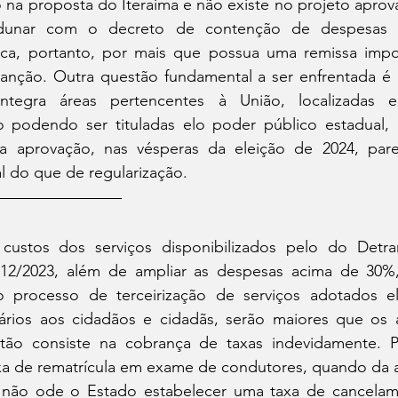
 na proposta do Iteraima e não existe no projeto aprov
unar com o decreto de contenção de despesas e
ica, portanto, por mais que possua uma remissa impo
sanção. Outra questão fundamental a ser enfrentada é 
integra áreas pertencentes à União, localizadas 
o podendo ser tituladas elo poder público estadual,
ua aprovação, nas vésperas da eleição de 2024, par
al do que de regularização.
 custos dos serviços disponibilizados pelo do Detra
2/2023, além de ampliar as despesas acima de 30%, 
 processo de terceirização de serviços adotados ela
rios aos cidadãos e cidadãs, serão maiores que os 
stão consiste na cobrança de taxas indevidamente. P
xa de rematrícula em exame de condutores, quando da al
, não ode o Estado estabelecer uma taxa de cancelam