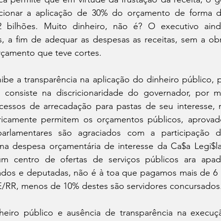
cionar a aplicação de 30% do orçamento de forma dis
2 bilhões. Muito dinheiro, não é? O executivo ainda
, a fim de adequar as despesas as receitas, sem a obr
çamento que teve cortes.
ibe a transparência na aplicação do dinheiro público, 
 consiste na discricionaridade do governador, por m
cessos de arrecadação para pastas de seu interesse, n
icamente permitem os orçamentos públicos, aprovado
parlamentares são agraciados com a participação
 na despesa orçamentária de interesse da Ca$a Legi$lat
m centro de ofertas de serviços públicos ara apadr
tados e deputadas, não é à toa que pagamos mais de 6 m
/RR, menos de 10% destes são servidores concursados
heiro público e ausência de transparência na execuçã