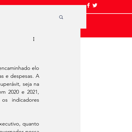
encaminhado elo 
as e despesas. A 
perávit, seja na 
em 2020 e 2021, 
os indicadores 
xecutivo, quanto 
governador possa 