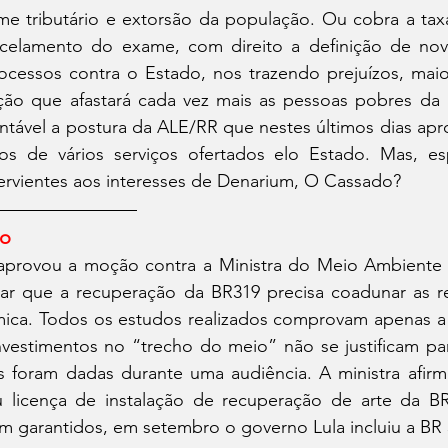
rime tributário e extorsão da população. Ou cobra a taxa
elamento do exame, com direito a definição de nova
ocessos contra o Estado, nos trazendo prejuízos, maio
ação que afastará cada vez mais as pessoas pobres da r
ntável a postura da ALE/RR que nestes últimos dias apr
os de vários serviços ofertados elo Estado. Mas, es
ervientes aos interesses de Denarium, O Cassado?
io
 aprovou a moção contra a Ministra do Meio Ambiente M
mar que a recuperação da BR319 precisa coadunar as rel
ica. Todos os estudos realizados comprovam apenas a re
nvestimentos no “trecho do meio” não se justificam par
es foram dadas durante uma audiência. A ministra afir
 licença de instalação de recuperação de arte da B
m garantidos, em setembro o governo Lula incluiu a BR