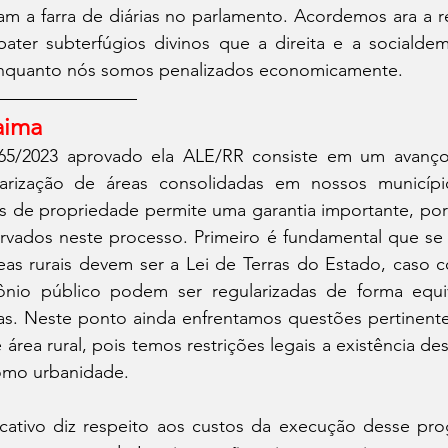
m a farra de diárias no parlamento. Acordemos ara a re
ter subterfúgios divinos que a direita e a socialde
enquanto nós somos penalizados economicamente.
aima
65/2023 aprovado ela ALE/RR consiste em um avanço s
arização de áreas consolidadas em nossos município
s de propriedade permite uma garantia importante, poré
ervados neste processo. Primeiro é fundamental que se
as rurais devem ser a Lei de Terras do Estado, caso co
mônio público podem ser regularizadas de forma equi
as. Neste ponto ainda enfrentamos questões pertinentes
área rural, pois temos restrições legais a existência des
omo urbanidade.
icativo diz respeito aos custos da execução desse pro