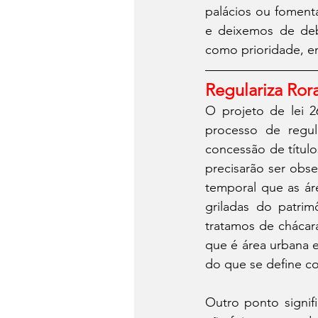
palácios ou fomenta
e deixemos de deba
como prioridade, 
Regulariza Ror
O projeto de lei 2
processo de regul
concessão de título
precisarão ser obs
temporal que as áre
griladas do patri
tratamos de chácar
que é área urbana e 
do que se define c
Outro ponto signif