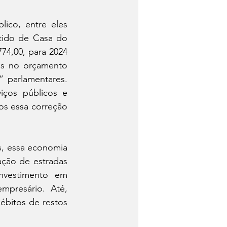
ico, entre eles 
tido de Casa do 
4,00, para 2024 
s no orçamento 
” parlamentares. 
iços públicos e 
os essa correção 
, essa economia 
ção de estradas 
nvestimento em 
presário. Até, 
bitos de restos 