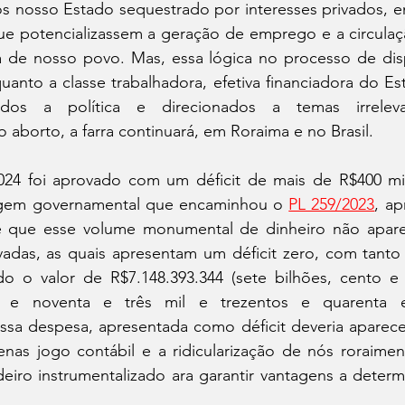
 nosso Estado sequestrado por interesses privados, e
que potencializassem a geração de emprego e a circulaç
a de nosso povo. Mas, essa lógica no processo de disp
uanto a classe trabalhadora, efetiva financiadora do Es
dos a política e direcionados a temas irrelev
 aborto, a farra continuará, em Roraima e no Brasil.
24 foi aprovado com um déficit de mais de R$400 mil
gem governamental que encaminhou o 
PL 259/2023
, ap
re que esse volume monumental de dinheiro não apare
adas, as quais apresentam um déficit zero, com tanto r
o o valor de R$7.148.393.344 (sete bilhões, cento e 
s e noventa e três mil e trezentos e quarenta e 
ssa despesa, apresentada como déficit deveria aparece
nas jogo contábil e a ridicularização de nós roraimens
eiro instrumentalizado ara garantir vantagens a determ