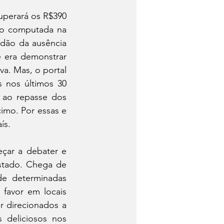
uperará os R$390 
ão computada na 
dão da ausência 
 era demonstrar 
a. Mas, o portal 
 nos últimos 30 
 ao repasse dos 
mo. Por essas e 
ís.
çar a debater e 
stado. Chega de 
de determinadas 
favor em locais 
 direcionados a 
 deliciosos nos 