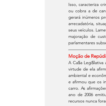
Isso, caracteriza c
ou cobra a de canc
gerará inúmeros pr
arrecadatória, situ
seus veículos. Lame
majoração de cust
parlamentares subs
Moção de Repúd
A Ca$a Legi$lativa
virtude de ela afir
ambiental e econôm
e afirmou que os i
carro. As afirmaçõ
ano de 2006 emitiu
recursos nunca fora