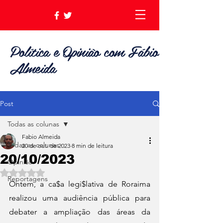
Política e Opinião com Fábio
Almeida
Post
Todas as colunas
Fabio Almeida
Todas as colunas
20 de out. de 2023
8 min de leitura
20/10/2023
Opinião
Avaliado com NaN de 5 estrelas.
Reportagens
Ontem, a ca$a legi$lativa de Roraima 
realizou uma audiência pública para 
debater a ampliação das áreas da 