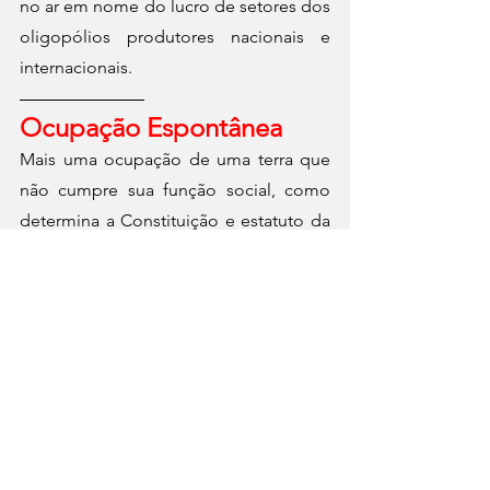
no ar em nome do lucro de setores dos 
oligopólios produtores nacionais e 
internacionais.
Ocupação Espontânea
Mais uma ocupação de uma terra que 
não cumpre sua função social, como 
determina a Constituição e estatuto da 
cidade, foi atacada pelo proprietário. 
Segundo as informações, não havia 
mandado de reintegração de posse, 
mesmo assim, as forças de segurança 
davam suporte às atividades de 
destruição dos barracos que serviam 
como residência provisória, a uma 
população de brasileiros e imigrantes, 