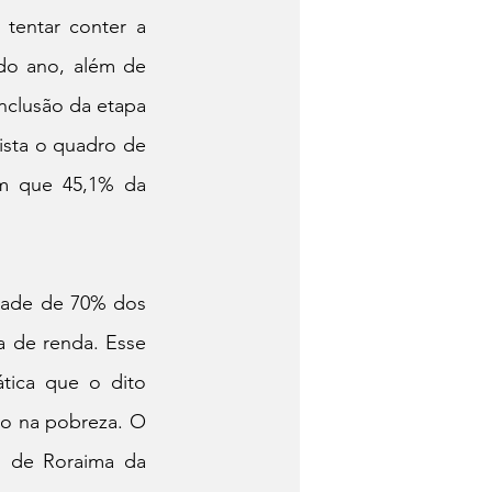
tentar conter a 
do ano, além de 
nclusão da etapa 
sta o quadro de 
m que 45,1% da 
dade de 70% dos 
 de renda. Esse 
tica que o dito 
o na pobreza. O 
 de Roraima da 