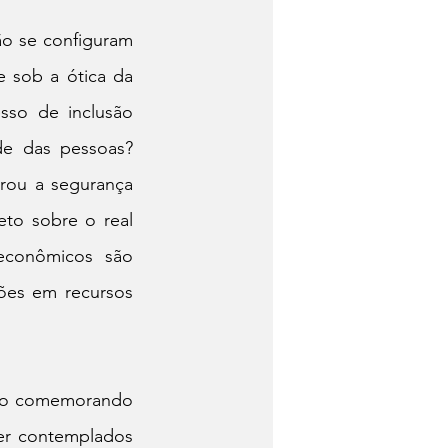
o se configuram 
 sob a ótica da 
so de inclusão 
e das pessoas? 
rou a segurança 
to sobre o real 
conômicos são 
ões em recursos 
ado comemorando 
er contemplados 