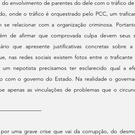
 do envolvimento de parentes do dele com o tráfico de 
do, onde o tráfico é orquestrado pelo PCC, um trafican
m se relacionar com a organização criminosa. Portant
além de afirmar que comprovada culpa devem seus s
rio que apresente justificativas concretas sobre a
e, nas redes sociais existem fotos entre o traficante 
m nepotista precisamos ter esclarecido qual a efet
iro com o governo do Estado. Na realidade o governa
cebe apenas as vinculações de problemas que o circ
 
por uma grave crise que vai da corrupção, do desmon