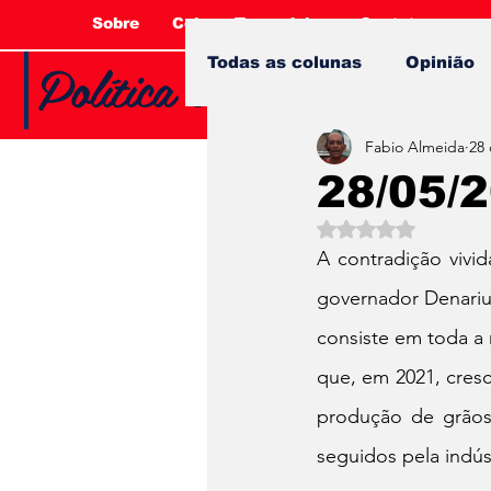
Sobre
Coluna Tucandeira
Contato
Política e Opinião com 
Todas as colunas
Opinião
Fabio Almeida
28 
28/05/
Avaliado com NaN 
A contradição vivi
governador Denariu
consiste em toda a
que, em 2021, cres
produção de grãos 
seguidos pela indúst