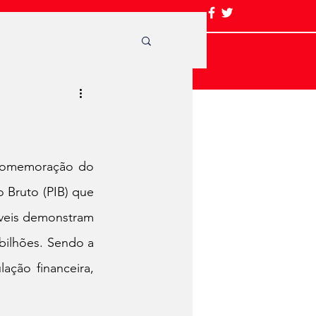
 comemoração do 
Bruto (PIB) que 
veis demonstram 
ilhões. Sendo a 
ção financeira, 