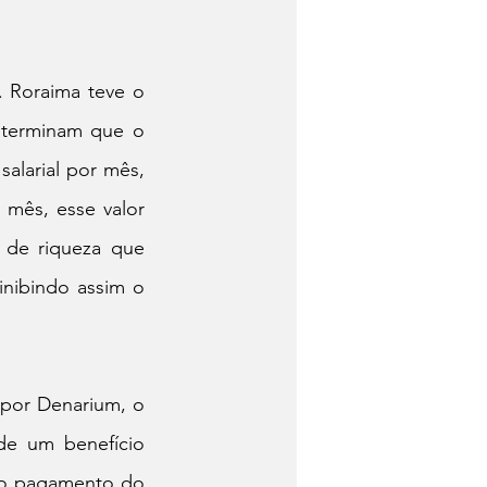
 Roraima teve o 
eterminam que o 
larial por mês, 
mês, esse valor 
 de riqueza que 
inibindo assim o 
por Denarium, o 
de um benefício 
é o pagamento do 