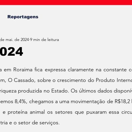
Fábio Almeida
Reportagens
de mai. de 2024
9 min de leitura
2024
de 5 estrelas.
da em Roraima fica expressa claramente na constante
m, O Cassado, sobre o crescimento do Produto Interno 
 riqueza produzida no Estado. Os últimos dados disponí
cemos 8,4%, chegamos a uma movimentação de R$18,2 b
e proteína animal os setores que puxaram essa circula
ria e o setor de serviços.