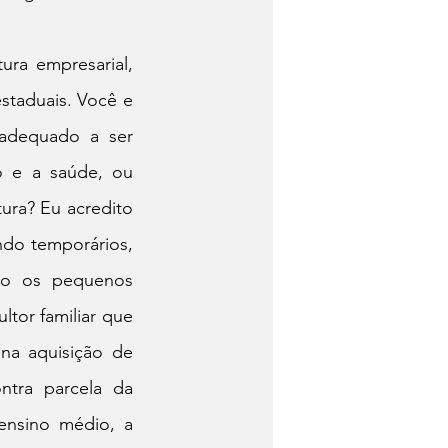
ra empresarial, 
taduais. Você e 
dequado a ser 
 e a saúde, ou 
ra? Eu acredito 
do temporários, 
do os pequenos 
tor familiar que 
a aquisição de 
tra parcela da 
nsino médio, a 