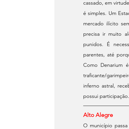
cassado, em virtude
é simples. Um Esta
mercado ilícito se
precisa ir muito 
punidos. É necessá
parentes, até porqu
Como Denarium é u
traficante/garimpe
inferno astral, re
possui participação.
Alto Alegre
O município passa 