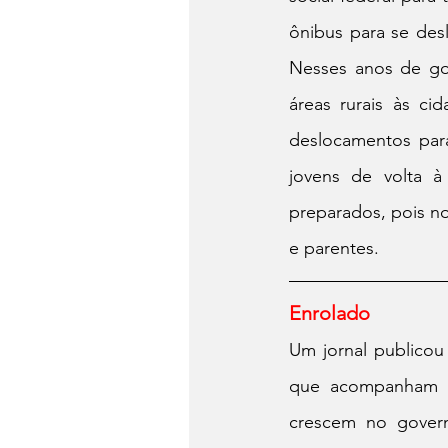
ônibus para se desl
Nesses anos de gov
áreas rurais às ci
deslocamentos para
jovens de volta à
preparados, pois no
e parentes.
Enrolado
Um jornal publicou
que acompanham a
crescem no governo