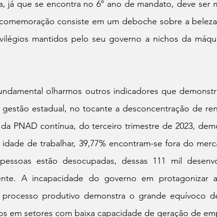
, já que se encontra no 6º ano de mandato, deve ser mo
 comemoração consiste em um deboche sobre a beleza 
vilégios mantidos pelo seu governo a nichos da máqui
undamental olharmos outros indicadores que demonstr
al gestão estadual, no tocante a desconcentração de re
da PNAD contínua, do terceiro trimestre de 2023, dem
 idade de 
trabalhar, 39,77% encontram-se fora do merc
pessoas estão desocupadas, dessas 111 mil desenvol
mente. A incapacidade do governo em protagonizar a 
 processo produtivo demonstra o grande equívoco de
ntos em setores com baixa capacidade de geração de em