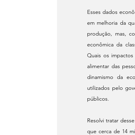
Esses dados econôm
em melhoria da qua
produção, mas, co
econômica da clas
Quais os impactos 
alimentar das pess
dinamismo da eco
utilizados pelo go
públicos.
Resolvi tratar des
que cerca de 14 mi