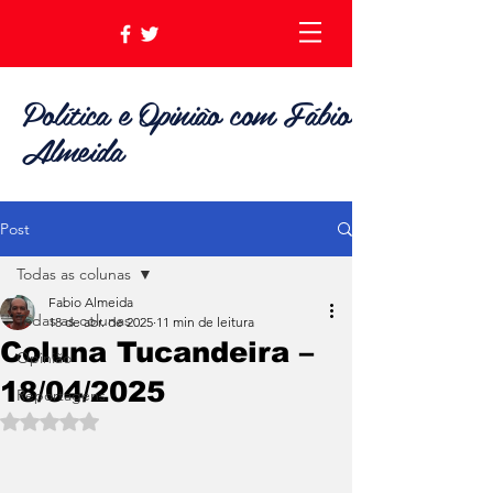
Política e Opinião com Fábio
Almeida
Post
Todas as colunas
Fabio Almeida
Todas as colunas
18 de abr. de 2025
11 min de leitura
Coluna Tucandeira –
Opinião
18/04/2025
Reportagens
Avaliado com NaN de 5 estrelas.