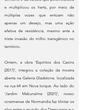
e multiplicou os hertz, por meio de 
múltiplas vozes que entoam não 
apenas um desejo, mas uma ação 
efetiva de resistência, mesmo ante a 
triste invasão do milho transgênico no 
território.
Ontem, a obra ‘Espíritos dos Caxiris 
(2017)’, integrou a coleção da mostra 
aberta na Galeria Gladstone, localizada 
na rua 64 em Nova Iorque. Ao lado do 
‘Jardim Makunaîme (2021)’, nosso 
roraimense de Normandia faz tilintar os 
elos entre o mundo dos Demiurgos e o 