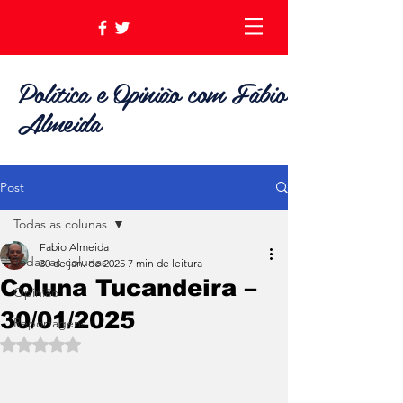
Política e Opinião com Fábio
Almeida
Post
Todas as colunas
Fabio Almeida
Todas as colunas
30 de jan. de 2025
7 min de leitura
Coluna Tucandeira –
Opinião
30/01/2025
Reportagens
Avaliado com NaN de 5 estrelas.