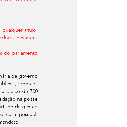
ualquer título, 
idores das áreas 
s do parlamento 
nária de governo 
blicas, todos os 
na posse de 700 
edação na posse 
rtude da gestão 
s com pessoal, 
 mandato.