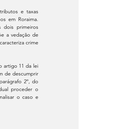
ributos e taxas 
dos em Roraima. 
dois primeiros 
e a vedação de 
aracteriza crime 
 artigo 11 da lei 
m de descumprir 
arágrafo 2º, do 
dual proceder o 
alisar o caso e 