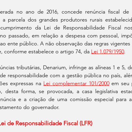
terada no ano de 2016, concede renúncia fiscal de t
, a parcela dos grandes produtores rurais estabeleci
umprimento da Lei de Responsabilidade Fiscal nos 
ano passado, em relação a despesa com pessoal, impõ
 ao ente público. A não observação das regras vigentes c
, conforme estabelece o artigo 74, da 
Lei 1.079/1950
.
cias tributárias, Denarium, infringe as alíneas 1 e 5, do
 de responsabilidade com a gestão pública no país, alé
ões expressas na 
Lei complementar 101/2000
 em seu p
, desta forma, se provocada, a casa legislativa esta
úncia e a criação de uma comissão especial para an
stamento do governador.
i de Responsabilidade Fiscal (LFR)