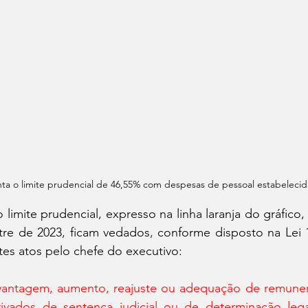
enta o limite prudencial de 46,55% com despesas de pessoal estabelecid
imite prudencial, expresso na linha laranja do gráfico, 
tre de 2023, ficam vedados, conforme disposto na Lei 1
ntes atos pelo chefe do executivo:
antagem, aumento, reajuste ou adequação de remuner
erivados de sentença judicial ou de determinação legal