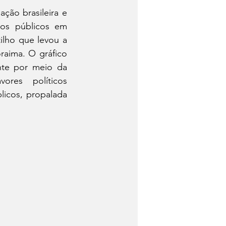
ção brasileira e 
os públicos em 
lho que levou a 
raima. O gráfico 
te por meio da 
res políticos 
icos, propalada 