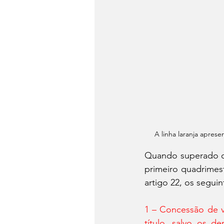
  A linha laranja apres
Quando superado o l
primeiro quadrimes
artigo 22, os segui
1 – Concessão de v
título, salvo os d