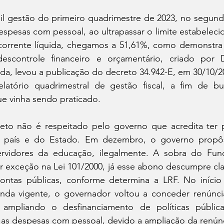
gil gestão do primeiro quadrimestre de 2023, no segund
espesas com pessoal, ao ultrapassar o limite estabelecid
corrente líquida, chegamos a 51,61%, como demonstra o
scontrole financeiro e orçamentário, criado por 
da, levou a publicação do decreto 34.942-E, em 30/10/20
latório quadrimestral de gestão fiscal, a fim de bu
ue vinha sendo praticado.
to não é respeitado pelo governo que acredita ter 
do país e do Estado. Em dezembro, o governo prop
ervidores da educação, ilegalmente. A sobra do Fund
er exceção na Lei 101/2000, já esse abono descumpre cl
contas públicas, conforme determina a LRF. No iníci
inda vigente, o governador voltou a conceder renúncia 
ampliando o desfinanciamento de políticas públic
s despesas com pessoal, devido a ampliação da renúnci