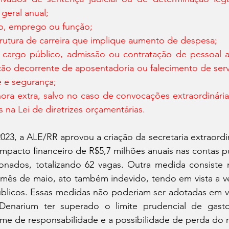
 geral anual;
go, emprego ou função;
trutura de carreira que implique aumento de despesa;
 cargo público, admissão ou contratação de pessoal a q
ção decorrente de aposentadoria ou falecimento de serv
 e segurança;
ora extra, salvo no caso de convocações extraordinária
s na Lei de diretrizes orçamentárias.
23, a ALE/RR aprovou a criação da secretaria extraordi
 impacto financeiro de R$5,7 milhões anuais nas contas pú
onados, totalizando 62 vagas. Outra medida consiste 
o mês de maio, ato também indevido, tendo em vista a v
blicos. Essas medidas não poderiam ser adotadas em vi
Denarium ter superado o limite prudencial de gasto
me de responsabilidade e a possibilidade de perda do