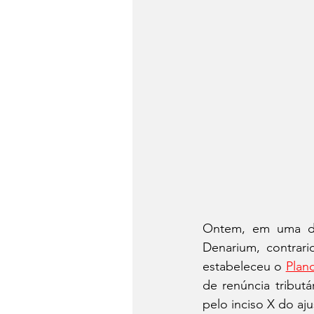
Ontem, em uma de
Denarium, contrari
estabeleceu o 
Plan
de renúncia tribut
pelo inciso X do ajus