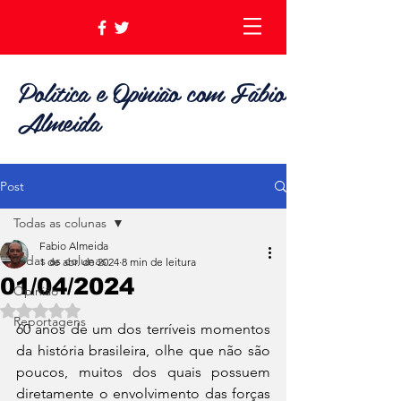
Política e Opinião com Fábio
Almeida
Post
Todas as colunas
Fabio Almeida
Todas as colunas
1 de abr. de 2024
8 min de leitura
01/04/2024
Opinião
Avaliado com NaN de 5 estrelas.
Reportagens
60 anos de um dos terríveis momentos 
da história brasileira, olhe que não são 
poucos, muitos dos quais possuem 
diretamente o envolvimento das forças 