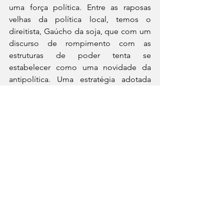
uma força política. Entre as raposas 
velhas da política local, temos o 
direitista, Gaúcho da soja, que com um 
discurso de rompimento com as 
estruturas de poder tenta se 
estabelecer como uma novidade da 
antipolítica. Uma estratégia adotada 
para tentar confundir o eleitor, 
principalmente quando a candidatura é 
vinculada a um partido que desde a 
ditadura militar coaduna com o de mais 
agressivo existente, em termos de 
política, à classe trabalhadora.
Contrassenso
O edital para contratação temporária 
de professores é destoante da 
realidade objetiva do estado 