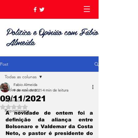
Política e Opinião com Fábio
Almeida
Post
Todas as colunas
Fabio Almeida
Todas as colunas
9 de nov. de 2021
4 min de leitura
09/11/2021
Opinião
Avaliado com NaN de 5 estrelas.
Reportagens
A novidade de ontem foi a 
definição da aliança entre 
Bolsonaro e Valdemar da Costa 
Neto, o pastor é presidente do 