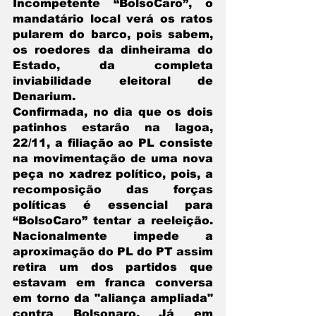
Incompetente “BolsoCaro”, o 
mandatário local verá os ratos 
pularem do barco, pois sabem, 
os roedores da dinheirama do 
Estado, da completa 
inviabilidade eleitoral de 
Denarium.
Confirmada, no dia que os dois 
patinhos estarão na lagoa, 
22/11, a filiação ao PL consiste 
na movimentação de uma nova 
peça no xadrez político, pois, a 
recomposição das forças 
políticas é essencial para 
“BolsoCaro” tentar a reeleição. 
Nacionalmente impede a 
aproximação do PL do PT assim 
retira um dos partidos que 
estavam em franca conversa 
em torno da "aliança ampliada" 
contra Bolsonaro. Já em 