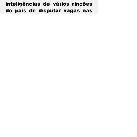
inteligências de vários rincões 
do país de disputar vagas nas 
melhores universidades. O fim 
da seleção nacional permitirá 
apenas aos pródigos 
endinheirados, cortarem os 
céus do país, para disputar as 
vagas nas principais 
universidades, como ocorria 
antes de 2005. O ENEM foi um 
dos principais processos para 
maior democratização de 
acesso ao ensino superior, 
medida que aliada a cota, 
mudou a cara das 
universidades públicas 
federais, ações que precisavam 
avançar, mas retroagem, neste 
Governo de Vende Pátria. 
Essa realidade vivida pelo INEP 