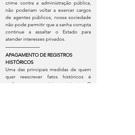
crime contra a administração pública, 
não poderiam voltar a exercer cargos 
de agentes públicos, nossa sociedade 
não pode permitir que a sanha corrupta 
continue a assaltar o Estado para 
atender interesses privados.
APAGAMENTO DE REGISTROS 
HISTÓRICOS
Uma das principais medidas de quem 
quer reescrever fatos históricos é 
acabar com os registros existentes. O 
Governo Bolsonaro, por meio do 
Decreto 10.148/2019, retirou do Arquivo 
Nacional a gestão sobre quais os 
documentos que devem ser destruídos 
e quais devem ser preservados. Enfim, 
todos deveriam ser preservados. 
Servidores do órgão gerenciador dos 