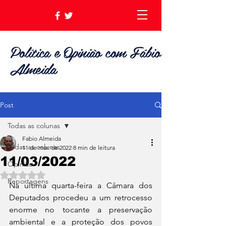
Política e Opinião com Fábio
Almeida
Post
Todas as colunas
Fabio Almeida
Todas as colunas
11 de mar. de 2022
8 min de leitura
11/03/2022
Opinião
Avaliado com NaN de 5 estrelas.
Reportagens
Na última quarta-feira a Câmara dos 
Deputados procedeu a um retrocesso 
enorme no tocante a preservação 
ambiental e a proteção dos povos 