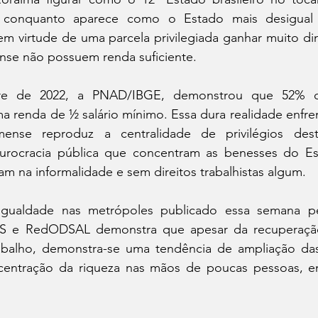
,  conquanto aparece como o Estado mais desigual d
em virtude de uma parcela privilegiada ganhar muito di
nse não possuem renda suficiente.    
tre de 2022, a PNAD/IBGE, demonstrou que 52% do
 renda de ½ salário mínimo. Essa dura realidade enfren
imense reproduz a centralidade de privilégios desti
urocracia pública que concentram as benesses do Es
am na informalidade e sem direitos trabalhistas algum.
gualdade nas metrópoles publicado essa semana pel
RS e RedODSAL demonstra que apesar da recuperaçã
balho, demonstra-se uma tendência de ampliação das
entração da riqueza nas mãos de poucas pessoas, en