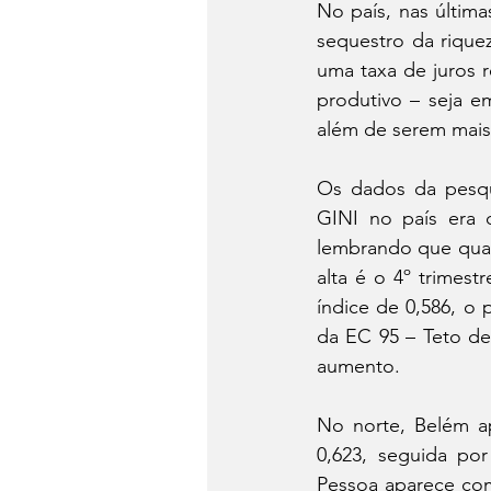
No país, nas última
sequestro da riquez
uma taxa de juros 
produtivo – seja e
além de serem mais
Os dados da pesqui
GINI no país era d
lembrando que quan
alta é o 4º trimes
índice de 0,586, o 
da EC 95 – Teto de
aumento.   
No norte, Belém a
0,623, seguida po
Pessoa aparece com