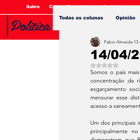
Sobre
Coluna Tucandeira
Contato
Política e Opinião com 
Todas as colunas
Opinião
Fabio Almeida
13 
14/04/
Avaliado com NaN 
Somos o país mais 
concentração da r
esgarçamento soci
mensurar esse dist
acesso a saneamento
Um dos principais i
principalmente n
demonstram que Ro