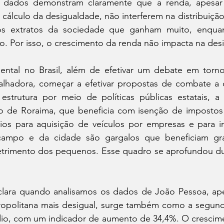
s dados demonstram claramente que a renda, apesar
 cálculo da desigualdade, não interferem na distribuição 
os extratos da sociedade que ganham muito, enqua
o. Por isso, o crescimento da renda não impacta na des
ental no Brasil, além de efetivar um debate em torn
balhadora, começar a efetivar propostas de combate a 
 estrutura por meio de políticas públicas estatais, a
o de Roraima, que beneficia com isenção de impostos
dios para aquisição de veículos por empresas e para i
 campo e da cidade são gargalos que beneficiam gran
etrimento dos pequenos. Esse quadro se aprofundou dur
a clara quando analisamos os dados de João Pessoa, ape
opolitana mais desigual, surge também como a segunda
o, com um indicador de aumento de 34,4%. O crescimen