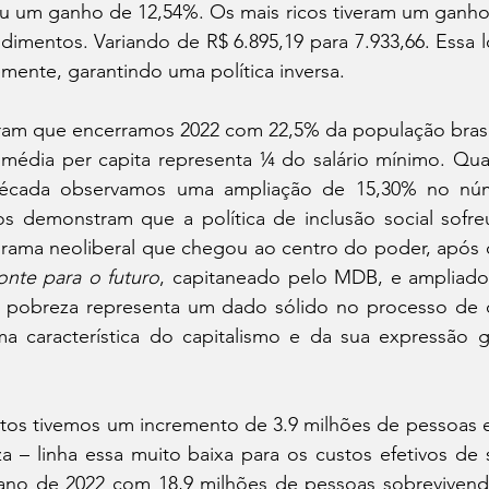
u um ganho de 12,54%. Os mais ricos tiveram um ganho,
imentos. Variando de R$ 6.895,19 para 7.933,66. Essa ló
mente, garantindo uma política inversa.
m que encerramos 2022 com 22,5% da população brasil
 média per capita representa ¼ do salário mínimo. Qu
écada observamos uma ampliação de 15,30% no núme
s demonstram que a política de inclusão social sofre
rama neoliberal que chegou ao centro do poder, após o
onte para o futuro
, capitaneado pelo MDB, e ampliado
 pobreza representa um dado sólido no processo de 
ma característica do capitalismo e da sua expressão g
os tivemos um incremento de 3.9 milhões de pessoas en
 – linha essa muito baixa para os custos efetivos de s
ano de 2022 com 18,9 milhões de pessoas sobreviven