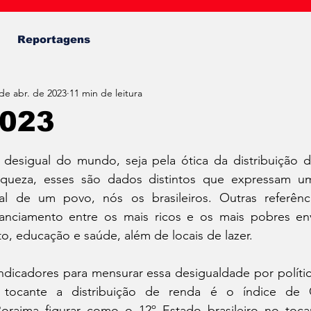
Fábio Almeida
Reportagens
de abr. de 2023
11 min de leitura
2023
de 5 estrelas.
desigual do mundo, seja pela ótica da distribuição d
iqueza, esses são dados distintos que expressam um
al de um povo, nós os brasileiros. Outras referênci
anciamento entre os mais ricos e os mais pobres en
, educação e saúde, além de locais de lazer.
ndicadores para mensurar essa desigualdade por polític
o tocante a distribuição de renda é o índice de 
raima figurar como o 12º Estado brasileiro no tocan