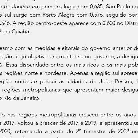
 de Janeiro em primeiro lugar com 0,635, São Paulo com
o sul surge com Porto Alegre com 0.576, seguido por C
,546. A região centro-oeste aparece com 0,600 no Distrit
9 em Cuiabá.
smo com as medidas eleitorais do governo anterior de 
ação, cujo objetivo era manter-se no governo, a desigu
. Essa disparidade entre os mais ricos e os mais pob
s regiões norte e nordeste. Apenas a região sul aprese
egião nordeste possui as cidades de João Pessoa, Na
5 regiões metropolitanas que apresentam maior desigual
o Rio de Janeiro.
 nas regiões metropolitanas cresceu entre os anos 
e 2017, voltou a crescer de 2017 a 2019, e apresentou 
2020, retomando a partir do 2º trimestre de 2022 u