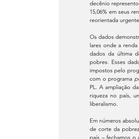
decênio represento
15,06% em seus rend
reorientada urgente
Os dados demonstra
lares onde a renda
dados da última d
pobres. Esses dado
impostos pelo prog
com o programa 
p
PL. A ampliação da
riqueza no país, u
liberalismo.
Em números absolut
de corte da pobreza
país – fechamos o 