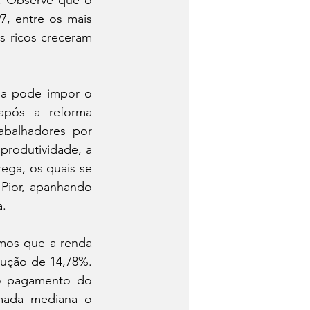
. Observe que o 
, entre os mais 
 ricos creceram 
da pode impor o 
após a reforma 
abalhadores por 
produtividade, a 
ga, os quais se 
Pior, apanhando 
a.
mos que a renda 
ução de 14,78%. 
o pagamento do 
mada mediana o 