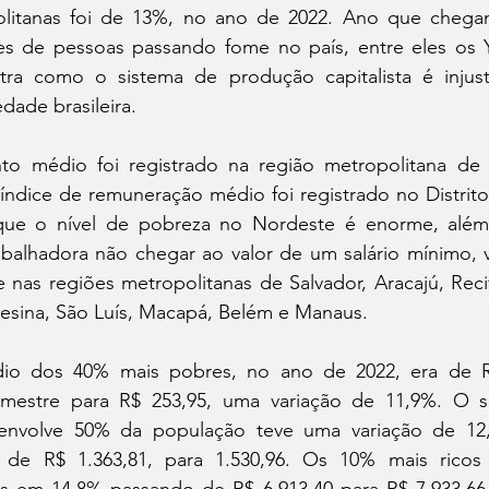
olitanas foi de 13%, no ano de 2022. Ano que chega
s de pessoas passando fome no país, entre eles os 
ra como o sistema de produção capitalista é injust
dade brasileira.
o médio foi registrado na região metropolitana de
 índice de remuneração médio foi registrado no Distrit
 que o nível de pobreza no Nordeste é enorme, além
abalhadora não chegar ao valor de um salário mínimo, v
nas regiões metropolitanas de Salvador, Aracajú, Recif
eresina, São Luís, Macapá, Belém e Manaus.
o dos 40% mais pobres, no ano de 2022, era de R$
imestre para R$ 253,95, uma variação de 11,9%. O 
 envolve 50% da população teve uma variação de 12
de R$ 1.363,81, para 1.530,96. Os 10% mais ricos 