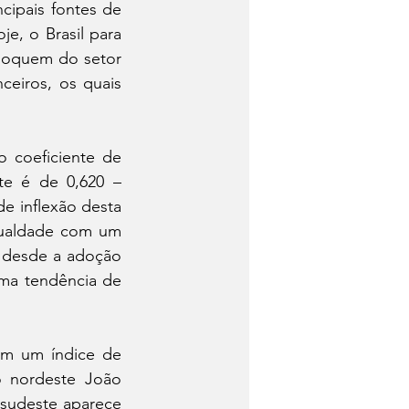
cipais fontes de 
e, o Brasil para 
loquem do setor 
eiros, os quais 
 coeficiente de 
te é de 0,620 – 
 inflexão desta 
gualdade com um 
 desde a adoção 
ma tendência de 
m um índice de 
 nordeste João 
sudeste aparece 