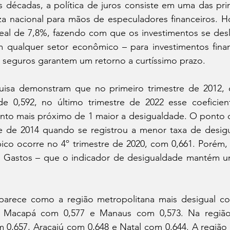
s décadas, a política de juros consiste em uma das prin
a nacional para mãos de especuladores financeiros. Hoj
real de 7,8%, fazendo com que os investimentos se des
m qualquer setor econômico – para investimentos financ
 seguros garantem um retorno a curtíssimo prazo. 
sa demonstram que no primeiro trimestre de 2012, o
e 0,592, no último trimestre de 2022 esse coeficien
to mais próximo de 1 maior a desigualdade. O ponto de
tre de 2014 quando se registrou a menor taxa de desi
pico ocorre no 4º trimestre de 2020, com 0,661. Porém,
 Gastos – que o indicador de desigualdade mantém u
parece como a região metropolitana mais desigual co
r Macapá com 0,577 e Manaus com 0,573. Na região
 0,657, Aracajú com 0,648 e Natal com 0,644. A região 