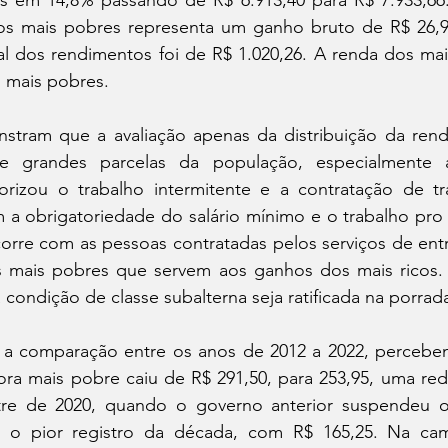
 em 14,8% passando de R$ 6.913,40 para R$ 7.933,66
os mais pobres representa um ganho bruto de R$ 26,97
l dos rendimentos foi de R$ 1.020,26. A renda dos mais
s mais pobres.
tram que a avaliação apenas da distribuição da ren
e grandes parcelas da população, especialmente 
torizou o trabalho intermitente e a contratação de tr
m a obrigatoriedade do salário mínimo e o trabalho pro 
rre com as pessoas contratadas pelos serviços de entre
 mais pobres que servem aos ganhos dos mais ricos. 
 condição de classe subalterna seja ratificada na porrad
a comparação entre os anos de 2012 a 2022, percebe
ora mais pobre caiu de R$ 291,50, para 253,95, uma red
tre de 2020, quando o governo anterior suspendeu 
al o pior registro da década, com R$ 165,25. Na ca