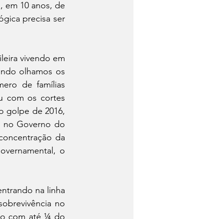
 em 10 anos, de 
gica precisa ser 
eira vivendo em 
ando olhamos os 
ro de famílias 
u com os cortes 
 golpe de 2016, 
 no Governo do 
concentração da 
overnamental, o 
trando na linha 
obrevivência no 
do com até ¼ do 