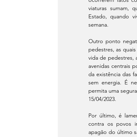
ocorrerem fatos c
viaturas sumam, 
Estado, quando v
semana.
Outro ponto negati
pedestres, as quais
vida de pedestres, 
avenidas centrais p
da existência das f
sem energia. É ne
permita uma segura
15/04/2023.
Por último, é lame
contra os povos i
apagão do último sá