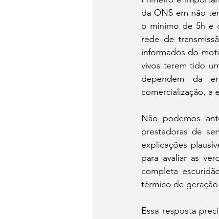
da ONS em não ter 
o mínimo de 5h e o
rede de transmiss
informados do motiv
vivos terem tido u
dependem da ene
comercialização, a 
Não podemos ante 
prestadoras de ser
explicações plausí
para avaliar as v
completa escuridã
térmico de geração
Essa resposta prec