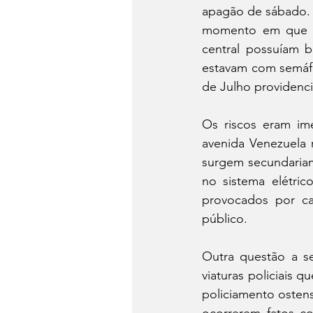
apagão de sábado. A
momento em que o a
central possuíam b
estavam com semáfo
de Julho providenc
Os riscos eram ime
avenida Venezuela 
surgem secundariam
no sistema elétric
provocados por ca
público.
Outra questão a se
viaturas policiais 
policiamento ostens