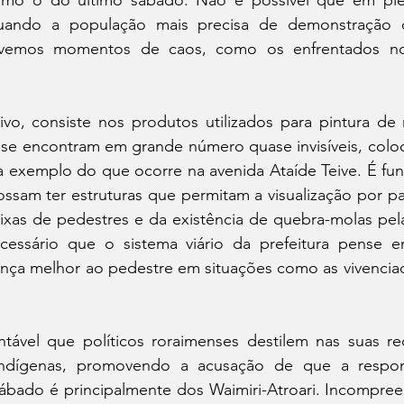
omo o do último sábado. Não é possível que em plen
quando a população mais precisa de demonstração 
ivemos momentos de caos, como os enfrentados no 
vo, consiste nos produtos utilizados para pintura de n
 se encontram em grande número quase invisíveis, coloc
a exemplo do que ocorre na avenida Ataíde Teive. É fun
ossam ter estruturas que permitam a visualização por pa
aixas de pedestres e da existência de quebra-molas pel
cessário que o sistema viário da prefeitura pense e
nça melhor ao pedestre em situações como as vivenciada
ntável que políticos roraimenses destilem nas suas red
ndígenas, promovendo a acusação de que a respons
bado é principalmente dos Waimiri-Atroari. Incompreens