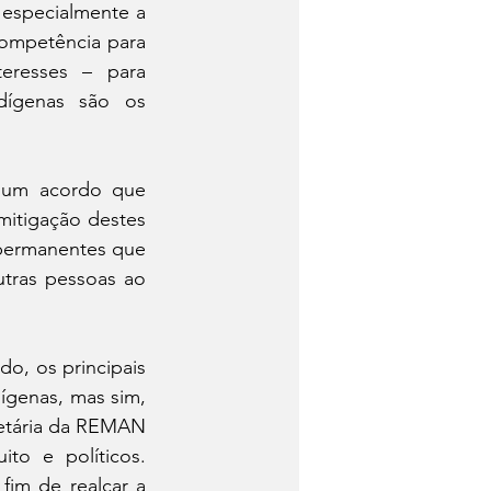
 especialmente a 
competência para 
eresses – para 
dígenas são os 
m um acordo que 
itigação destes 
permanentes que 
tras pessoas ao 
, os principais 
genas, mas sim, 
ietária da REMAN 
o e políticos. 
fim de realçar a 