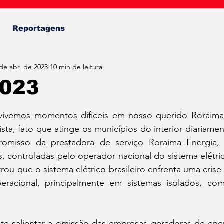
Fábio Almeida
Reportagens
de abr. de 2023
10 min de leitura
2023
de 5 estrelas.
vivemos momentos difíceis em nosso querido Roraima
ta, fato que atinge os municípios do interior diariamen
romisso da prestadora de serviço Roraima Energia
 controladas pelo operador nacional do sistema elétric
u que o sistema elétrico brasileiro enfrenta uma crise
eracional, principalmente em sistemas isolados, co
nte salientar a omissão das empresas geradoras de ene