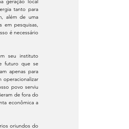
a geração local 
rgia tanto para 
m, além de uma 
s em pesquisas, 
so é necessário 
 seu instituto 
e futuro que se 
vam apenas para 
operacionalizar 
sso povo serviu 
vieram de fora do 
nta econômica a 
ios oriundos do 