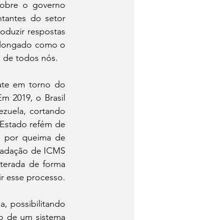
sobre o governo 
tantes do setor 
duzir respostas 
olongado como o 
 de todos nós.
te em torno do 
m 2019, o Brasil 
zuela, cortando 
Estado refém de 
o por queima de 
cadação de ICMS 
terada de forma 
ir esse processo.
, possibilitando 
o de um sistema 