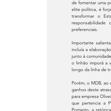
de fomentar uma pol
elite política, é f
transformar o Es
responsabilidade
preferenciais.
Importante salient
incluía a elaboraç
junto à comunidade
o linhão imporá a v
longo da linha de t
Porém, o MDB, ao c
ganhos deste atras
para empresa Olivei
que pertencia a P
Portanto, a retóric