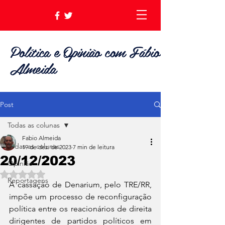
Política e Opinião com Fábio
Almeida
Post
Todas as colunas
Fabio Almeida
Todas as colunas
19 de dez. de 2023
7 min de leitura
20/12/2023
Opinião
Avaliado com NaN de 5 estrelas.
Reportagens
A cassação de Denarium, pelo TRE/RR, 
impõe um processo de reconfiguração 
política entre os reacionários de direita 
dirigentes de partidos políticos em 