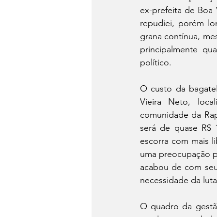
ex-prefeita de Boa 
repudiei, porém lon
grana contínua, mes
principalmente q
político.
O custo da bagatel
Vieira Neto, loca
comunidade da Rapo
será de quase R$ 1
escorra com mais li
uma preocupação pa
acabou de com seu 
necessidade da luta
O quadro da gestã