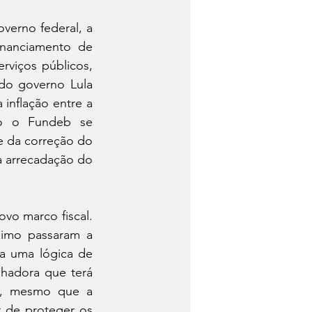
erno federal, a 
nanciamento de 
rviços públicos, 
do governo Lula 
nflação entre a 
o o Fundeb se 
 da correção do 
a arrecadação do 
vo marco fiscal. 
imo passaram a 
a uma lógica de 
hadora que terá 
s, mesmo que a 
 de proteger os 