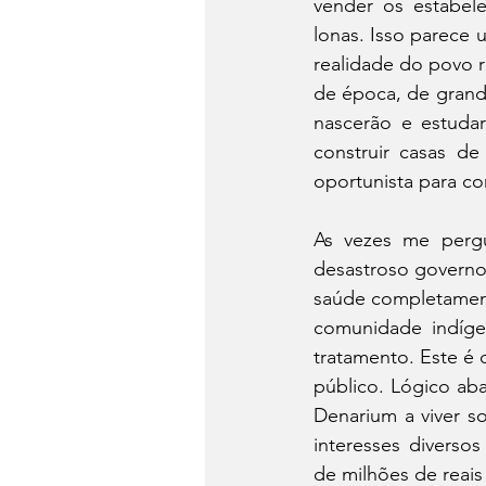
vender os estabel
lonas. Isso parece u
realidade do povo r
de época, de grande
nascerão e estuda
construir casas de
oportunista para c
As vezes me perg
desastroso governo
saúde completament
comunidade indígen
tratamento. Este é 
público. Lógico ab
Denarium a viver s
interesses diverso
de milhões de reais