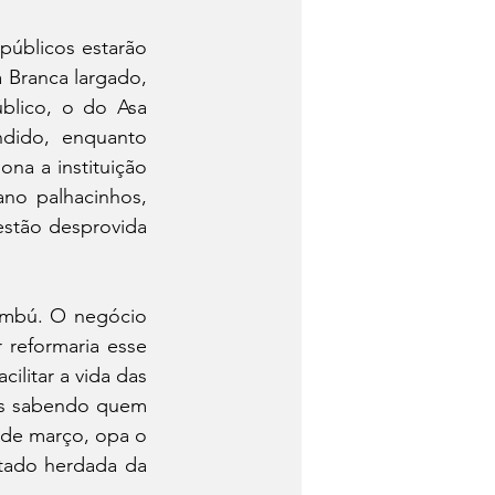
úblicos estarão 
 Branca largado, 
lico, o do Asa 
dido, enquanto 
a a instituição 
no palhacinhos, 
estão desprovida 
ambú. O negócio 
 reformaria esse 
ilitar a vida das 
s sabendo quem 
 de março, opa o 
ado herdada da 