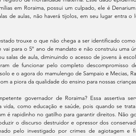
mílias em Roraima, possui um culpado, ele é Denarium.
alas de aulas, não haverá tijolos, em seu lugar entra o l
 estado trouxe o que não chega a ser identificado como 
vai para o 5º ano de mandato e não construiu uma únic
ou salas de aula, diminuindo o acesso de jovens à escol
aram de funcionar pelo completo descompromisso de
ssolo e o agora do mamulengo de Sampaio e Mecias, R
om a piora da qualidade do ensino para nossas crianças
petente governador de Roraima? Essa assertiva serve
 a vida, como educação e saúde, pois quando se trata d
 é rapidinho no gatilho para garantir direitos. Não go
duzir o discurso destruidor e opressor dos conservador
deado pelo investigado por crimes de agiotagem e fi