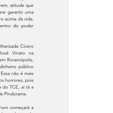
rem, atitude que 
re garantir uma 
o acima da vida, 
entro do poder 
tarizada Cícero 
osé Viriato na 
m Rorainópolis, 
inheiro público 
 Essa não é mais 
 horrores, pois 
do TCE, aí tá a 
de Pindorama.
ium começará a 