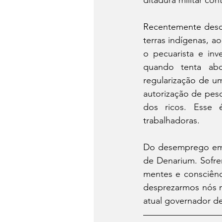
ditadura militar co
Recentemente desco
terras indígenas, a
o pecuarista e inv
quando tenta abo
regularização de u
autorização de pesq
dos ricos. Esse 
trabalhadoras.
Do desemprego em m
de Denarium. Sofr
mentes e consciênci
desprezarmos nós m
atual governador d