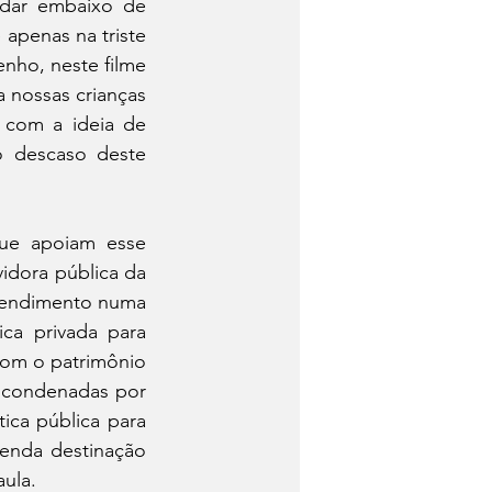
dar embaixo de 
apenas na triste 
ho, neste filme 
 nossas crianças 
com a ideia de 
o descaso deste 
ue apoiam esse 
dora pública da 
tendimento numa 
ca privada para 
com o patrimônio 
 condenadas por 
ca pública para 
enda destinação 
aula.