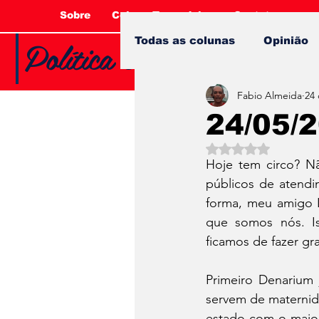
Sobre
Coluna Tucandeira
Contato
Política e Opinião com 
Todas as colunas
Opinião
Fabio Almeida
24 
24/05/
Avaliado com NaN 
Hoje tem circo? Nã
públicos de atendi
forma, meu amigo L
que somos nós. I
ficamos de fazer gr
Primeiro Denarium 
servem de maternida
estado com o maior