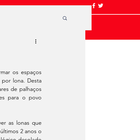
rmar os espaços 
por lona. Desta 
res de palhaços 
es para o povo 
er as lonas que 
últimos 2 anos o 
lógico desolado 