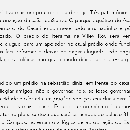
etiva mais um pouco no dia de hoje. Três patrimônios p
utorização da ca$a legi$lativa. O parque aquático do Asa
nto o do Caçari encontra-se todo arrumadinho e púb
tizado. O prédio do Iteraima na Villey Roy será ven
 aluguel para um apoiador no atual prédio onde funcion
is fácil reformar e deixar de pagar aluguel? Ledo enga
lações políticas não gira, criando dificuldades a essa g
endido um prédio na sebastião diniz, em frente do cax
legiar amigos, não é governar. Pois, se fosse governar
 cidade e ofertaria um 
pool 
de serviços estaduais para fac
mente dos mais pobres. Espero que no mínimo fiquemo
u tenho plena certeza que será os amigos do palácio 31
o Campos, no entanto a lógica de apropriação do Est