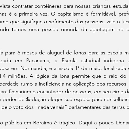
Vista contratar contêineres para nossas crianças estuda
as é a primeira vez. O capitalismo é formidável, prefe
mo que signifique o sofrimento das pessoas, vale o lucr
uando temos uma pessoa oriunda da agiotagem no c
a para 6 meses de aluguel de lonas para as escola mili
lizada em Pacaraima, a Escola estadual indígena J
sa em Normandia, e a escola 1º de maio, localizada e
,4 milhões. A lógica da lona permite que o ralo do d
berdade rumo a ineficiência na aplicação dos recursos.
ra Denarium o encantador de pessoas, em seu circo dos
poder de $edução eleger sua esposa para conselheira 
 pelo voto dos “nada venais” parlamentares das terras 
o pública em Roraima é trágico. Daqui a pouco Denar