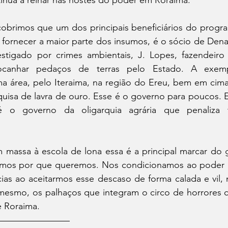
ntinua a reinar nas hostes do poder em Roraima. 
brimos que um dos principais beneficiários do progra
o fornecer a maior parte dos insumos, é o sócio de Dena
estigado por crimes ambientais, J. Lopes, fazendeir
canhar pedaços de terras pelo Estado. A exemp
ma área, pelo Iteraima, na região do Ereu, bem em cima
uisa de lavra de ouro. Esse é o governo para poucos. E
é o governo da oligarquia agrária que penaliza t
assa à escola de lona essa é a principal marcar do 
emos por que queremos. Nos condicionamos ao poder 
as ao aceitarmos esse descaso de forma calada e vil, m
esmo, os palhaços que integram o circo de horrores 
e Roraima.