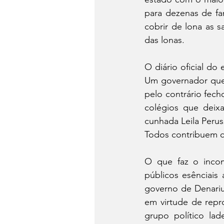
para dezenas de fa
cobrir de lona as s
das lonas.
O diário oficial do
Um governador que 
pelo contrário fech
colégios que deix
cunhada Leila Peru
Todos contribuem c
O que faz o incom
públicos esênciais
governo de Denarium
em virtude de repro
grupo político la