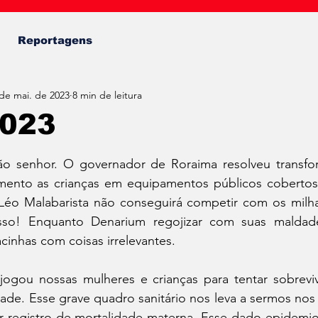
Fábio Almeida
Reportagens
de mai. de 2023
8 min de leitura
2023
de 5 estrelas.
o senhor. O governador de Roraima resolveu transfo
mento as crianças em equipamentos públicos cobertos 
éo Malabarista não conseguirá competir com os milha
sso! Enquanto Denarium regojizar com suas maldad
acinhas com coisas irrelevantes.
jogou nossas mulheres e crianças para tentar sobreviv
de. Esse grave quadro sanitário nos leva a sermos nos 
 registro de mortalidade materna. Esse dado epidemio