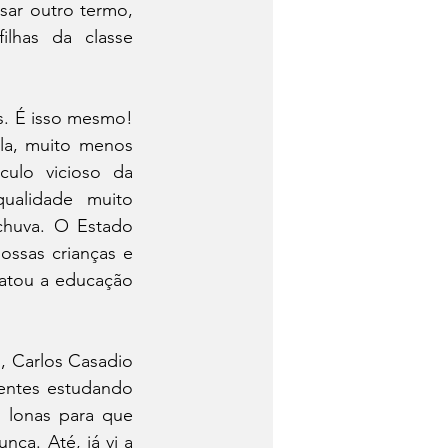
ar outro termo, 
lhas da classe 
. É isso mesmo! 
la, muito menos 
ulo vicioso da 
ualidade muito 
chuva. O Estado 
ssas crianças e 
atou a educação 
i, Carlos Casadio 
entes estudando 
 lonas para que 
a. Até, já vi a 