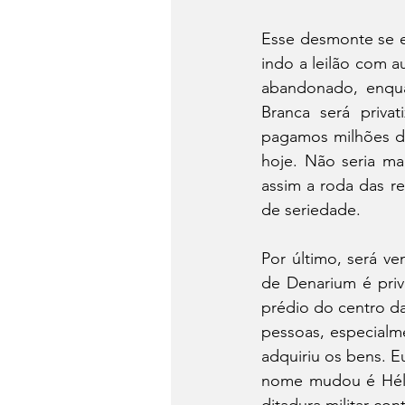
Esse desmonte se ef
indo a leilão com a
abandonado, enqua
Branca será priva
pagamos milhões de
hoje. Não seria ma
assim a roda das re
de seriedade. 
Por último, será v
de Denarium é privi
prédio do centro da
pessoas, especial
adquiriu os bens. E
nome mudou é Héli