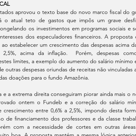
CAL
ados aprovou o texto base do novo marco fiscal do gov
ará o atual teto de gastos que impôs um grave desfi
 congelando os investimentos em programas sociais e se
 interesses dos especuladores financeiros. A proposta 
ao estabelecer um crescimento das despesas acima da i
2,5%, acima da inflação.  Porém, despesas com
stes limites, a exemplo do aumento do salário mínimo e
 de outras despesas oriundas de receitas não vinculadas 
das doações para o fundo Amazônia.
a e a extrema direita conseguiram piorar ainda mais o no
provado ontem o Fundeb e a correção do salário mín
e crescimento entre 0,6% a 2,5%, impondo desta form
so de financiamento dos professores e da classe trabal
orém com a necessidade de cortes em outras área
uito boa. A proposta mantém a mesma lógica anterior