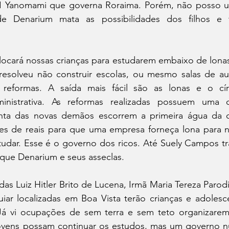
TI Yanomami que governa Roraima. Porém, não posso us
 Denarium mata as possibilidades dos filhos e fi
ocará nossas crianças para estudarem embaixo de lonas
esolveu não construir escolas, ou mesmo salas de au
 reformas. A saída mais fácil são as lonas e o círc
inistrativa. As reformas realizadas possuem uma q
inta das novas demãos escorrem a primeira água da 
ões de reais para que uma empresa forneça lona para no
udar. Esse é o governo dos ricos. Até Suely Campos tr
que Denarium e seus asseclas.
adas Luiz Hitler Brito de Lucena, Irmã Maria Tereza Parod
ar localizadas em Boa Vista terão crianças e adolesc
á vi ocupações de sem terra e sem teto organizarem
ovens possam continuar os estudos, mas um governo nunc