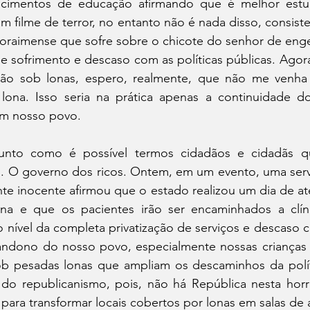
ecimentos de educação afirmando que é melhor estu
m filme de terror, no entanto não é nada disso, consiste 
oraimense que sofre sobre o chicote do senhor de engen
 sofrimento e descaso com as políticas públicas. Agora
rão sob lonas, espero, realmente, que não me venha 
 lona. Isso seria na prática apenas a continuidade d
om nosso povo.
unto como é possível termos cidadãos e cidadãs q
. O governo dos ricos. Ontem, em um evento, uma servi
e inocente afirmou que o estado realizou um dia de a
a e que os pacientes irão ser encaminhados a clíni
o nível da completa privatização de serviços e descaso 
andono do nosso povo, especialmente nossas crianças
ob pesadas lonas que ampliam os descaminhos da políti
s do republicanismo, pois, não há República nesta horr
 para transformar locais cobertos por lonas em salas de 