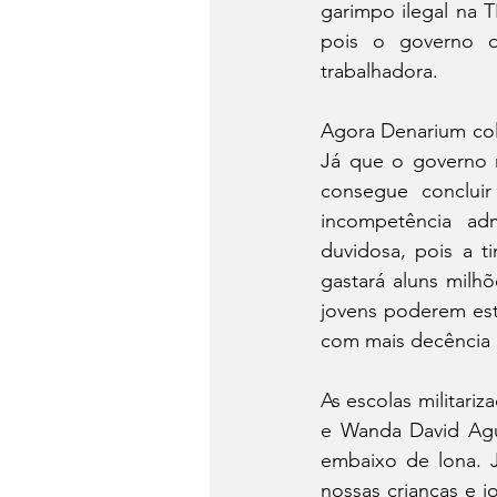
garimpo ilegal na 
pois o governo de
trabalhadora.
Agora Denarium col
Já que o governo r
consegue concluir
incompetência adm
duvidosa, pois a t
gastará aluns milh
jovens poderem est
com mais decência 
As escolas militariz
e Wanda David Agui
embaixo de lona. J
nossas crianças e j