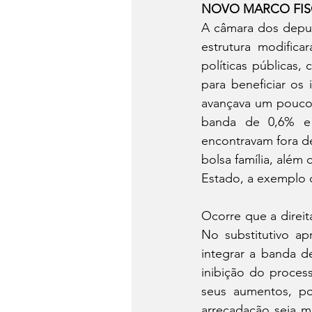
NOVO MARCO FIS
A câmara dos deput
estrutura modific
políticas públicas,
para beneficiar os
avançava um pouco 
banda de 0,6% e 
encontravam fora de
bolsa família, além
Estado, a exemplo 
Ocorre que a direit
No substitutivo a
integrar a banda d
inibição do proces
seus aumentos, p
arrecadação seja m