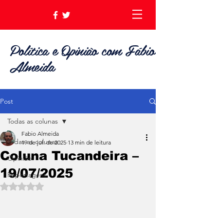
Política e Opinião com Fábio
Almeida
Post
Todas as colunas
Fabio Almeida
Todas as colunas
19 de jul. de 2025
13 min de leitura
Coluna Tucandeira –
Opinião
19/07/2025
Reportagens
Avaliado com NaN de 5 estrelas.